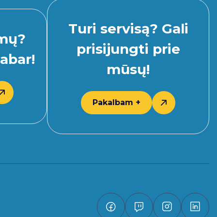
Turi servisą? Gali
imų?
prisijungti prie
abar!
mūsų!
Pakalbam +