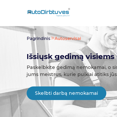
Pagrindinis
Autoservisai
Išsiųsk gedimą visiems i
Paskelbkite gedimą nemokamai, o si
jums meistrus, kurie puikiai atitiks jū
Skelbti darbą nemokamai