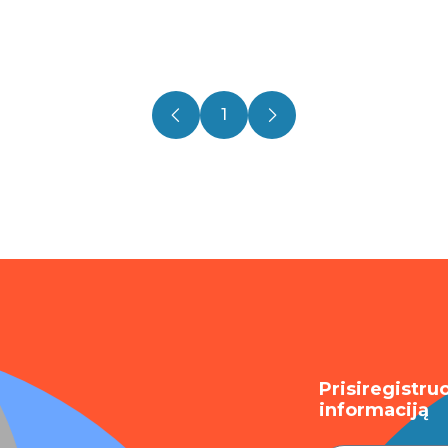
1
Prisiregistru
informaciją