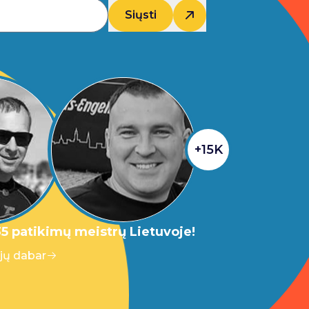
Siųsti
+15K
5 patikimų meistrų Lietuvoje!
 jų dabar