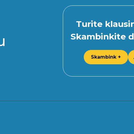
Turite klaus
Skambinkite d
u
Skambink +