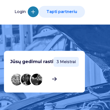
Login
Tapti partneriu
Jūsų gedimui rasti
3 Meistrai