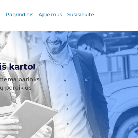
Pagrindinis
Apie mus
Susisiekite
š karto!
stema parinks
sų poreikius.