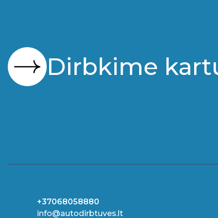
Dirbkime kart
+37068058880
info@autodirbtuves.lt