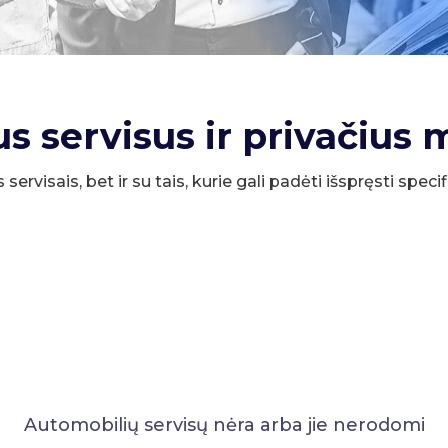
us servisus ir privačius 
s servisais, bet ir su tais, kurie gali padėti išspręsti spe
Automobilių servisų nėra arba jie nerodomi