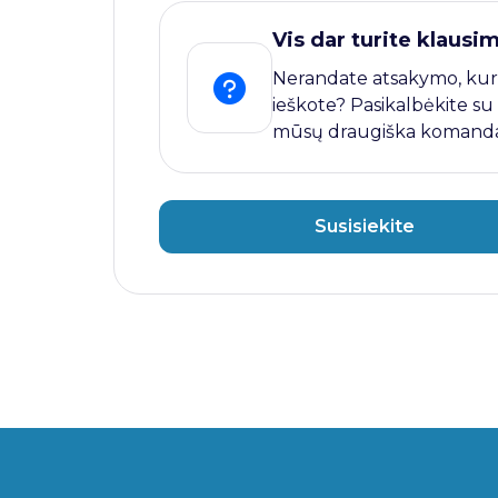
Vis dar turite klausi
Nerandate atsakymo, kur
ieškote? Pasikalbėkite su
mūsų draugiška komanda
Susisiekite