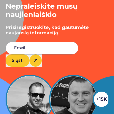
Nepraleiskite mūsų
naujienlaiškio
Prisiregistruokite, kad gautumėte
naujausią informaciją
Siųsti
+15K