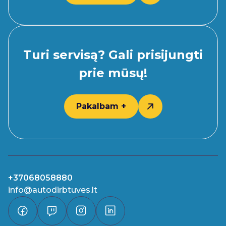
Turi servisą? Gali prisijungti
prie mūsų!
Pakalbam +
+37068058880
info@autodirbtuves.lt