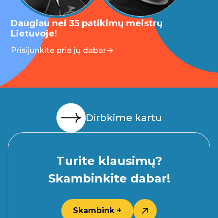
Daugiau nei 35 patikimų meistrų
Lietuvoje!
Prisijunkite prie jų dabar
Dirbkime kartu
Turite klausimų?
Skambinkite dabar!
Skambink +