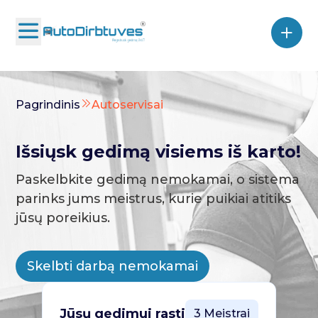
Pagrindinis
Autoservisai
Išsiųsk gedimą visiems iš karto!
Paskelbkite gedimą nemokamai, o sistema
parinks jums meistrus, kurie puikiai atitiks
jūsų poreikius.
Skelbti darbą nemokamai
Jūsų gedimui rasti
3 Meistrai