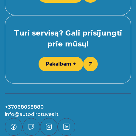
Turi servisą? Gali prisijungti
prie mūsų!
Pakalbam +
+37068058880
info@autodirbtuves.lt