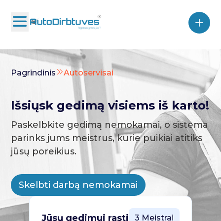
Pagrindinis
Autoservisai
Išsiųsk gedimą visiems iš karto!
Paskelbkite gedimą nemokamai, o sistema
parinks jums meistrus, kurie puikiai atitiks
jūsų poreikius.
Skelbti darbą nemokamai
Jūsų gedimui rasti
3 Meistrai