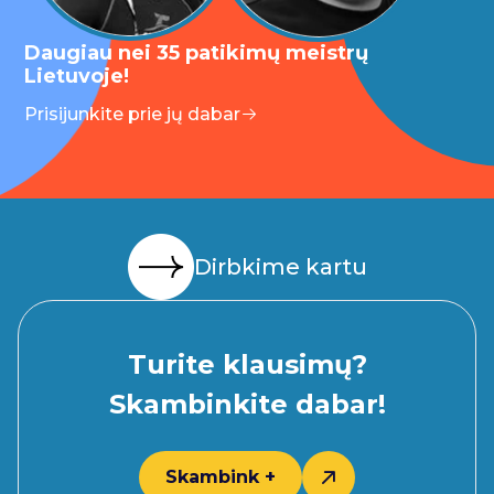
Daugiau nei 35 patikimų meistrų
Lietuvoje!
Prisijunkite prie jų dabar
Dirbkime kartu
Turite klausimų?
Skambinkite dabar!
Skambink +