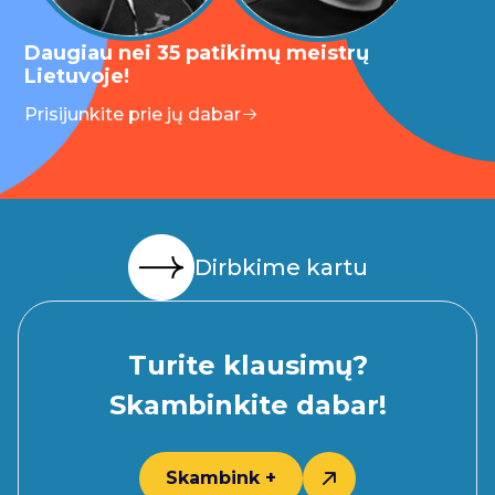
Daugiau nei 35 patikimų meistrų
Lietuvoje!
Prisijunkite prie jų dabar
Dirbkime kartu
Turite klausimų?
Skambinkite dabar!
Skambink +