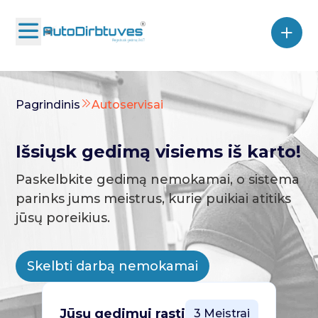
Pagrindinis
Autoservisai
Išsiųsk gedimą visiems iš karto!
Paskelbkite gedimą nemokamai, o sistema
parinks jums meistrus, kurie puikiai atitiks
jūsų poreikius.
Skelbti darbą nemokamai
Jūsų gedimui rasti
3 Meistrai