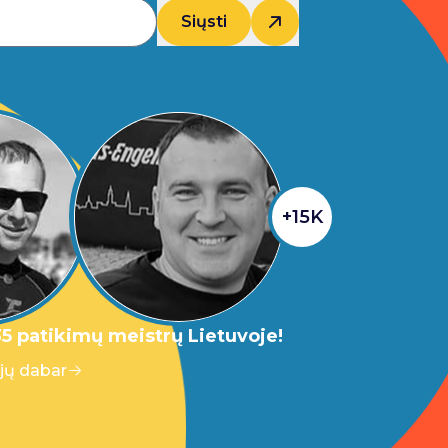
Siųsti
+15K
5 patikimų meistrų Lietuvoje!
 jų dabar