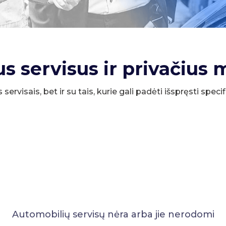
us servisus ir privačius 
s servisais, bet ir su tais, kurie gali padėti išspręsti spe
Automobilių servisų nėra arba jie nerodomi