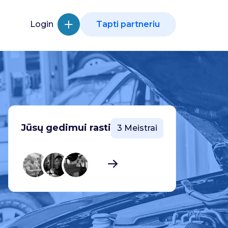
Login
Tapti partneriu
Jūsų gedimui rasti
3 Meistrai