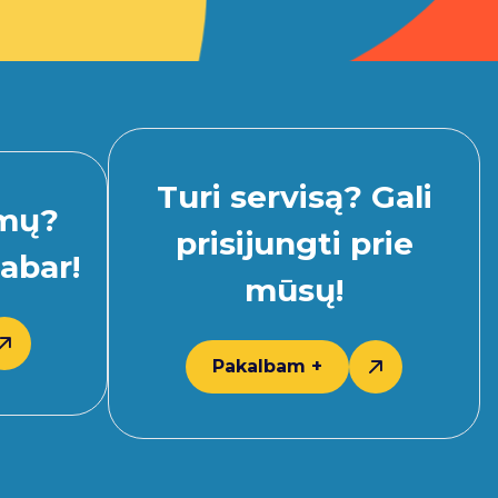
Turi servisą? Gali
imų?
prisijungti prie
abar!
mūsų!
Pakalbam +