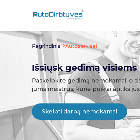
Pagrindinis
Autoservisai
Išsiųsk gedimą visiems i
Paskelbkite gedimą nemokamai, o si
jums meistrus, kurie puikiai atitiks jū
Skelbti darbą nemokamai