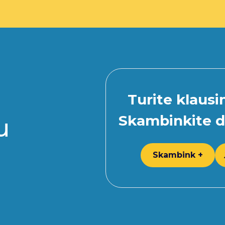
Turite klaus
Skambinkite d
u
Skambink +