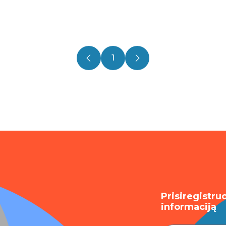
1
Prisiregistru
informaciją