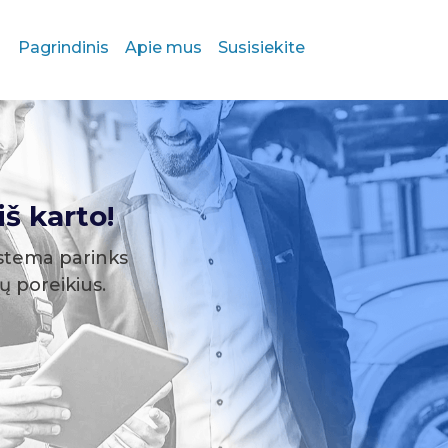
Pagrindinis
Apie mus
Susisiekite
š karto!
stema parinks
sų poreikius.