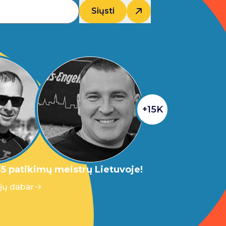
Siųsti
+15K
5 patikimų meistrų Lietuvoje!
 jų dabar