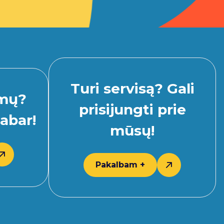
Turi servisą? Gali
imų?
prisijungti prie
abar!
mūsų!
Pakalbam +