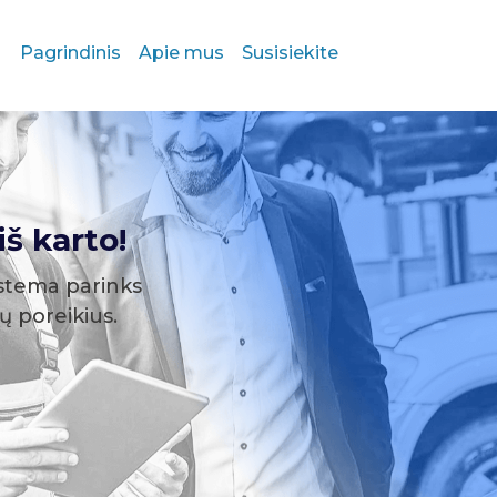
Pagrindinis
Apie mus
Susisiekite
š karto!
stema parinks
sų poreikius.