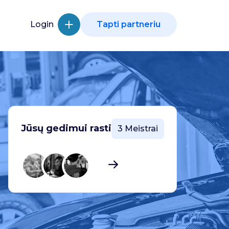
Login
Tapti partneriu
Jūsų gedimui rasti
3 Meistrai