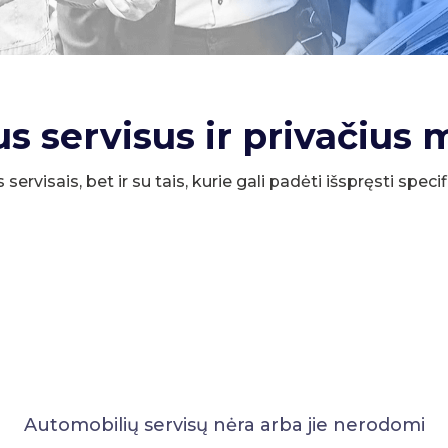
us servisus ir privačius 
s servisais, bet ir su tais, kurie gali padėti išspręsti spe
Automobilių servisų nėra arba jie nerodomi