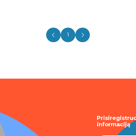
1
Prisiregistru
informaciją