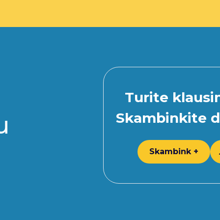
Turite klaus
Skambinkite d
u
Skambink +