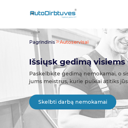
Pagrindinis
Autoservisai
Išsiųsk gedimą visiems i
Paskelbkite gedimą nemokamai, o si
jums meistrus, kurie puikiai atitiks jū
Skelbti darbą nemokamai