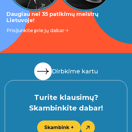
Daugiau nei 35 patikimų meistrų
Lietuvoje!
Prisijunkite prie jų dabar
Dirbkime kartu
Turite klausimų?
Skambinkite dabar!
Skambink +