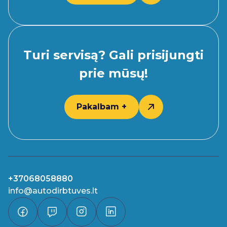
Turi servisą? Gali prisijungti
prie mūsų!
Pakalbam +
+37068058880
info@autodirbtuves.lt