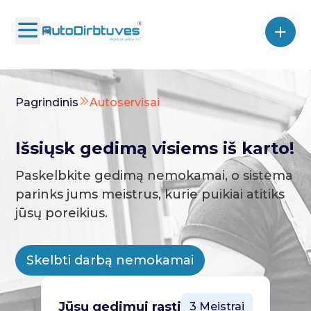
Pagrindinis
Autoservisai
Išsiųsk gedimą visiems iš karto!
Paskelbkite gedimą nemokamai, o sistema
parinks jums meistrus, kurie puikiai atitiks
jūsų poreikius.
Skelbti darbą nemokamai
Jūsų gedimui rasti
3 Meistrai