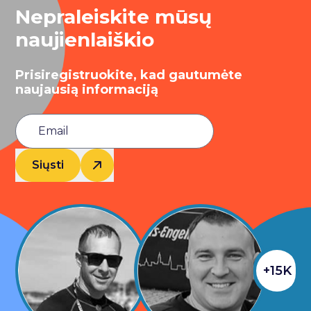
Nepraleiskite mūsų
naujienlaiškio
Prisiregistruokite, kad gautumėte
naujausią informaciją
Siųsti
+15K