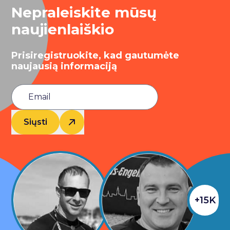
Nepraleiskite mūsų
naujienlaiškio
Prisiregistruokite, kad gautumėte
naujausią informaciją
Siųsti
+15K