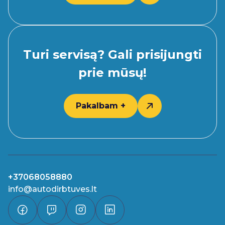
Turi servisą? Gali prisijungti
prie mūsų!
Pakalbam +
+37068058880
info@autodirbtuves.lt