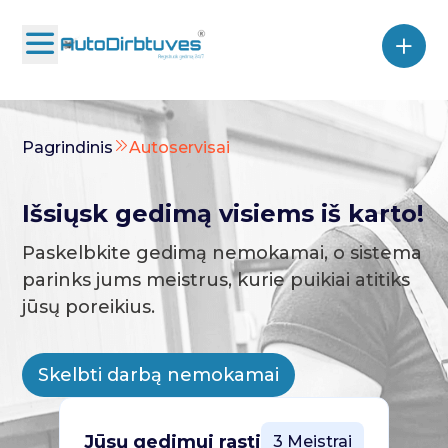
Pagrindinis
Autoservisai
Išsiųsk gedimą visiems iš karto!
Paskelbkite gedimą nemokamai, o sistema
parinks jums meistrus, kurie puikiai atitiks
jūsų poreikius.
Skelbti darbą nemokamai
Jūsų gedimui rasti
3 Meistrai