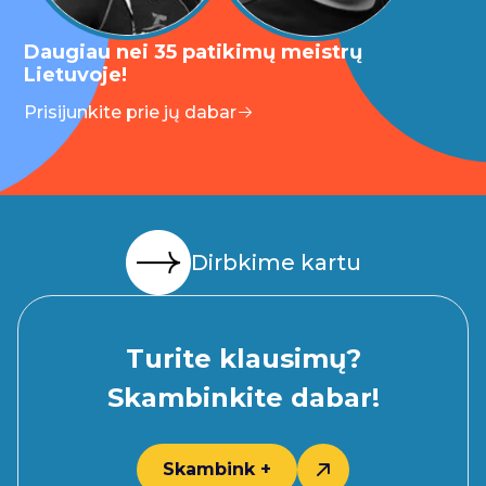
Daugiau nei 35 patikimų meistrų
Lietuvoje!
Prisijunkite prie jų dabar
Dirbkime kartu
Turite klausimų?
Skambinkite dabar!
Skambink +