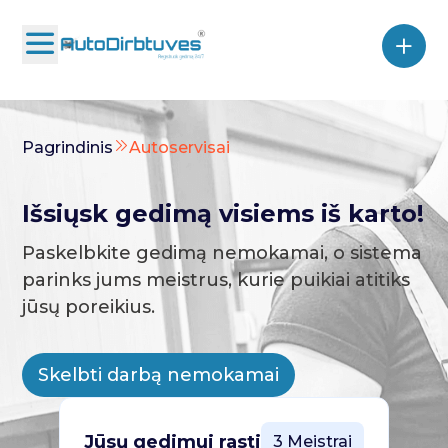
Pagrindinis
Autoservisai
Išsiųsk gedimą visiems iš karto!
Paskelbkite gedimą nemokamai, o sistema
parinks jums meistrus, kurie puikiai atitiks
jūsų poreikius.
Skelbti darbą nemokamai
Jūsų gedimui rasti
3 Meistrai