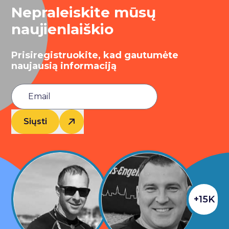
Nepraleiskite mūsų
naujienlaiškio
Prisiregistruokite, kad gautumėte
naujausią informaciją
Siųsti
+15K