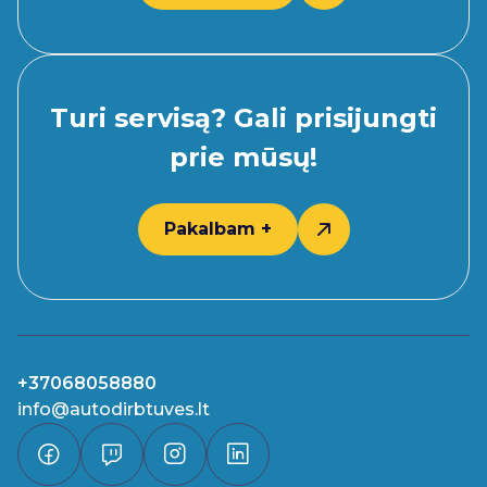
Turi servisą? Gali prisijungti
prie mūsų!
Pakalbam +
+37068058880
info@autodirbtuves.lt