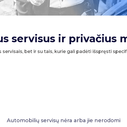
us servisus ir privačius 
s servisais, bet ir su tais, kurie gali padėti išspręsti spe
Automobilių servisų nėra arba jie nerodomi