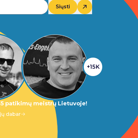
Siųsti
+15K
5 patikimų meistrų Lietuvoje!
 jų dabar