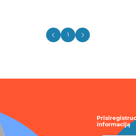
1
Prisiregistru
informaciją