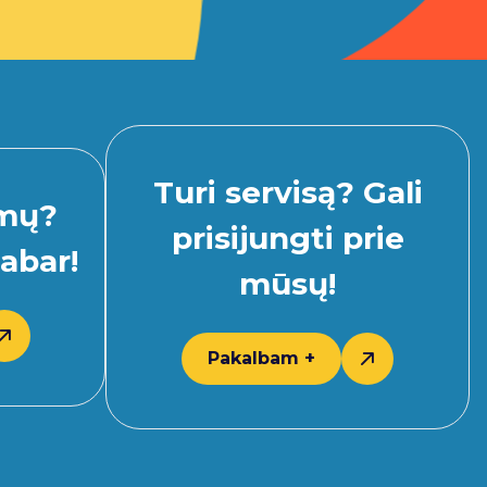
Turi servisą? Gali
imų?
prisijungti prie
abar!
mūsų!
Pakalbam +