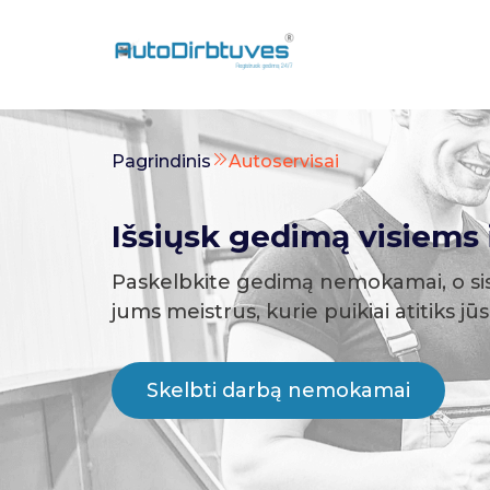
Pagrindinis
Autoservisai
Išsiųsk gedimą visiems i
Paskelbkite gedimą nemokamai, o si
jums meistrus, kurie puikiai atitiks jū
Skelbti darbą nemokamai