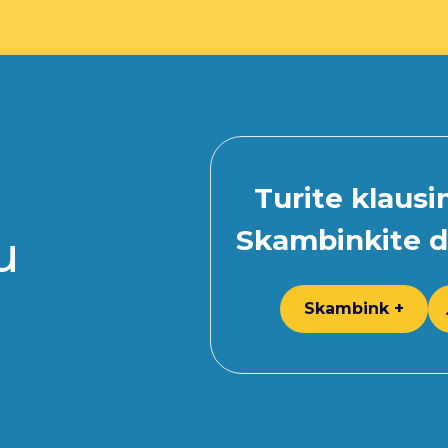
Turite klaus
Skambinkite d
u
Skambink +