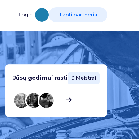
Login
Tapti partneriu
Jūsų gedimui rasti
3 Meistrai