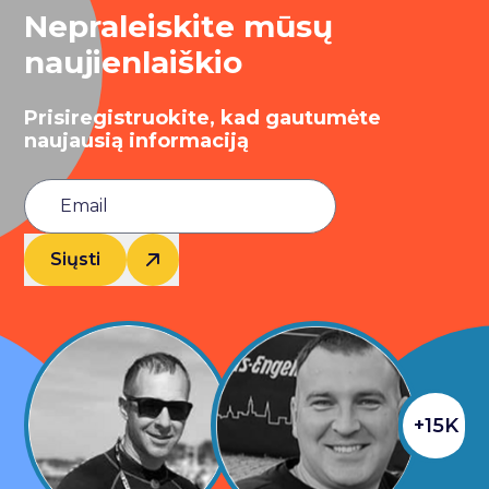
Nepraleiskite mūsų
naujienlaiškio
Prisiregistruokite, kad gautumėte
naujausią informaciją
Siųsti
+15K