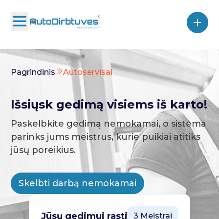
Pagrindinis
Autoservisai
Išsiųsk gedimą visiems iš karto!
Paskelbkite gedimą nemokamai, o sistema
parinks jums meistrus, kurie puikiai atitiks
jūsų poreikius.
Skelbti darbą nemokamai
Jūsų gedimui rasti
3 Meistrai