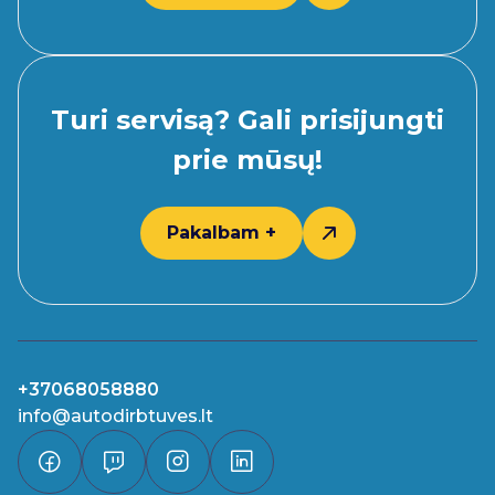
Turi servisą? Gali prisijungti
prie mūsų!
Pakalbam +
+37068058880
info@autodirbtuves.lt