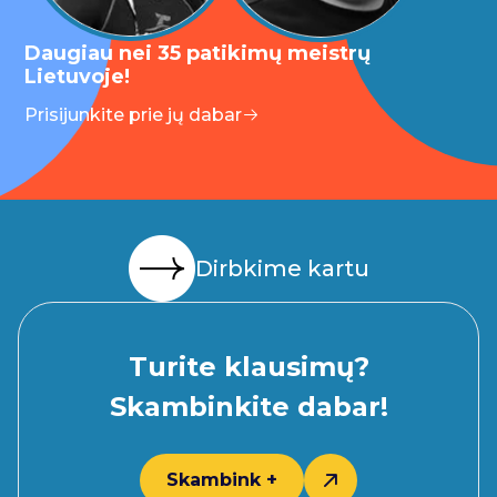
Daugiau nei 35 patikimų meistrų
Lietuvoje!
Prisijunkite prie jų dabar
Dirbkime kartu
Turite klausimų?
Skambinkite dabar!
Skambink +