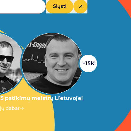
Siųsti
+15K
5 patikimų meistrų Lietuvoje!
 jų dabar