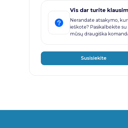
Vis dar turite klausi
Nerandate atsakymo, kur
ieškote? Pasikalbėkite su
mūsų draugiška komanda
Susisiekite