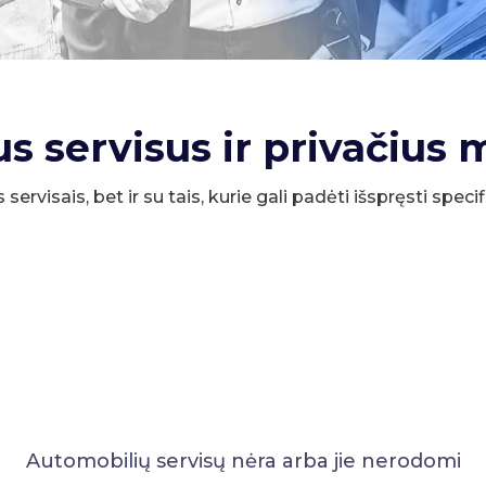
us servisus ir privačius 
s servisais, bet ir su tais, kurie gali padėti išspręsti spe
Automobilių servisų nėra arba jie nerodomi