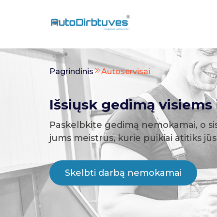
Pagrindinis
Autoservisai
Išsiųsk gedimą visiems i
Paskelbkite gedimą nemokamai, o si
jums meistrus, kurie puikiai atitiks jū
Skelbti darbą nemokamai