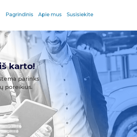
Pagrindinis
Apie mus
Susisiekite
š karto!
stema parinks
sų poreikius.