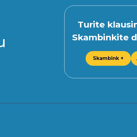
Turite klaus
Skambinkite d
u
Skambink +