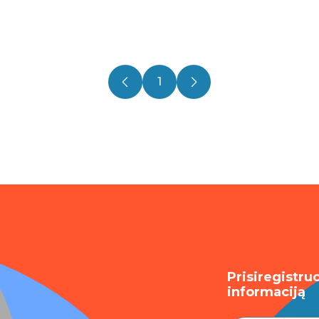
1
Prisiregistru
informaciją