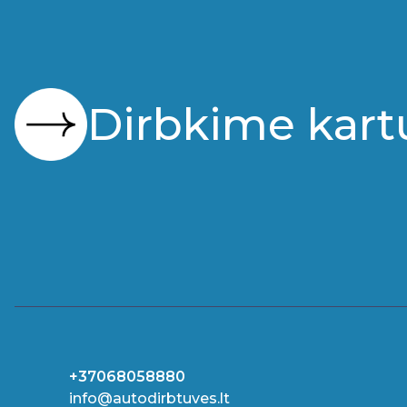
Dirbkime kart
+37068058880
info@autodirbtuves.lt