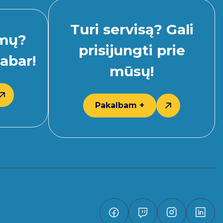
Turi servisą? Gali
imų?
prisijungti prie
abar!
mūsų!
Pakalbam +