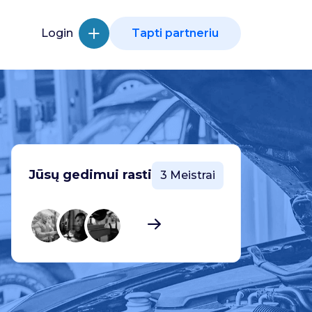
Login
Tapti partneriu
Jūsų gedimui rasti
3 Meistrai