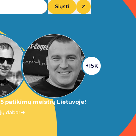
Siųsti
+15K
5 patikimų meistrų Lietuvoje!
 jų dabar