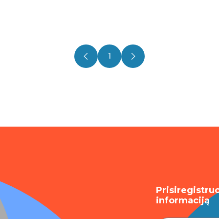
1
Prisiregistru
informaciją