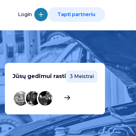
Login
Tapti partneriu
Jūsų gedimui rasti
3 Meistrai