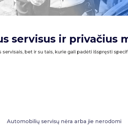
us servisus ir privačius 
s servisais, bet ir su tais, kurie gali padėti išspręsti spe
Automobilių servisų nėra arba jie nerodomi