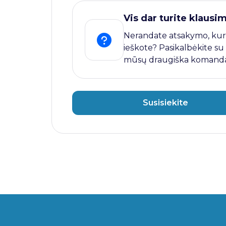
Vis dar turite klausi
Nerandate atsakymo, kur
ieškote? Pasikalbėkite su
mūsų draugiška komanda
Susisiekite