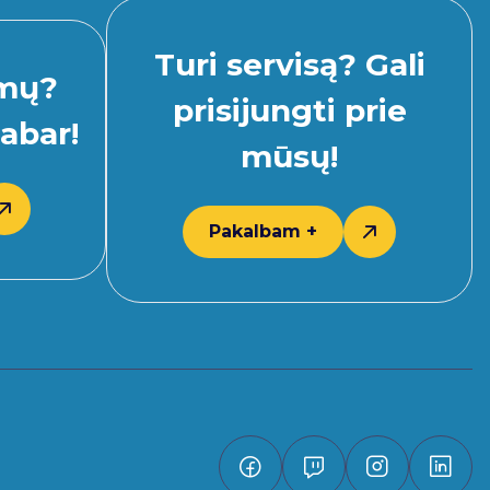
Turi servisą? Gali
imų?
prisijungti prie
abar!
mūsų!
Pakalbam +