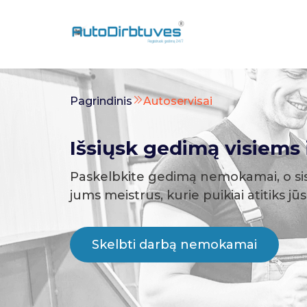
Pagrindinis
Autoservisai
Išsiųsk gedimą visiems i
Paskelbkite gedimą nemokamai, o si
jums meistrus, kurie puikiai atitiks jū
Skelbti darbą nemokamai