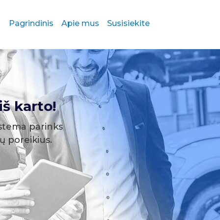
Pagrindinis
Apie mus
Susisiekite
š karto!
stema parinks
sų poreikius.