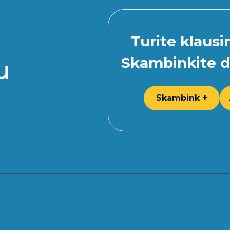
Turite klaus
Skambinkite d
u
Skambink +