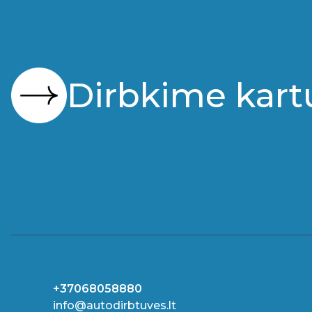
Dirbkime kart
+37068058880
info@autodirbtuves.lt