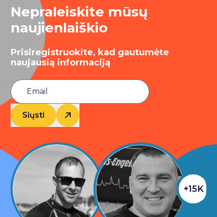
Nepraleiskite mūsų
naujienlaiškio
Prisiregistruokite, kad gautumėte
naujausią informaciją
Siųsti
+15K