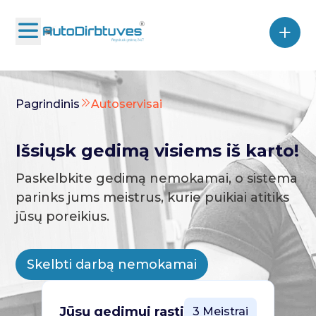
Pagrindinis
Autoservisai
Išsiųsk gedimą visiems iš karto!
Paskelbkite gedimą nemokamai, o sistema
parinks jums meistrus, kurie puikiai atitiks
jūsų poreikius.
Skelbti darbą nemokamai
Jūsų gedimui rasti
3 Meistrai