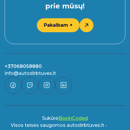
prie mūsų!
Pakalbam +
+37068058880
info@autodirbtuves.lt
Sukūrė
BoxInCoded
Visos teisės saugomos autodirbtuves.lt -