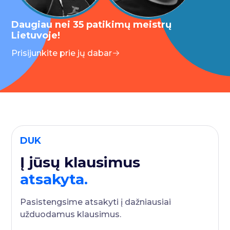
Daugiau nei 35 patikimų meistrų
Lietuvoje!
Prisijunkite prie jų dabar
DUK
Į jūsų klausimus
atsakyta.
Pasistengsime atsakyti į dažniausiai
užduodamus klausimus.