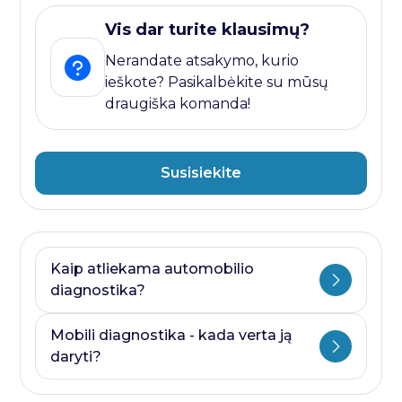
Vis dar turite klausimų?
Nerandate atsakymo, kurio
ieškote? Pasikalbėkite su mūsų
draugiška komanda!
Susisiekite
Kaip atliekama automobilio
diagnostika?
Automobilio diagnostika plati savoka.
Mobili diagnostika - kada verta ją
Ji visada prasideda nuo kompiuterines
daryti?
diagnostikos ir baigiasi papildomais
testais, kurie priklauso nuo to, kurioje
Mobili diagnostika - paslauga, kurią