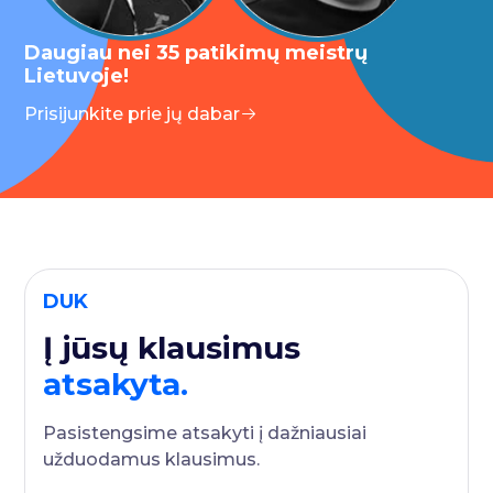
Daugiau nei 35 patikimų meistrų
Lietuvoje!
Prisijunkite prie jų dabar
DUK
Į jūsų klausimus
atsakyta.
Pasistengsime atsakyti į dažniausiai
užduodamus klausimus.