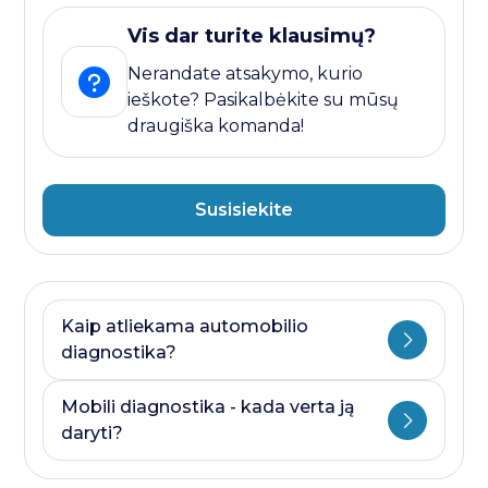
Vis dar turite klausimų?
Nerandate atsakymo, kurio
ieškote? Pasikalbėkite su mūsų
draugiška komanda!
Susisiekite
Kaip atliekama automobilio
diagnostika?
Automobilio diagnostika plati savoka.
Mobili diagnostika - kada verta ją
Ji visada prasideda nuo kompiuterines
daryti?
diagnostikos ir baigiasi papildomais
testais, kurie priklauso nuo to, kurioje
Mobili diagnostika - paslauga, kurią