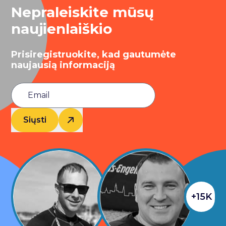
Nepraleiskite mūsų
naujienlaiškio
Prisiregistruokite, kad gautumėte
naujausią informaciją
Siųsti
+15K