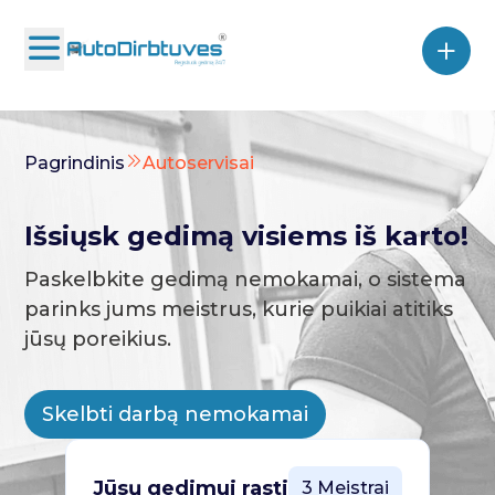
Pagrindinis
Autoservisai
Išsiųsk gedimą visiems iš karto!
Paskelbkite gedimą nemokamai, o sistema
parinks jums meistrus, kurie puikiai atitiks
jūsų poreikius.
Skelbti darbą nemokamai
Jūsų gedimui rasti
3 Meistrai