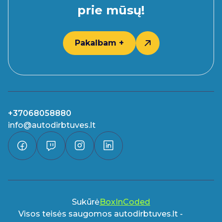
prie mūsų!
Pakalbam +
+37068058880
info@autodirbtuves.lt
Sukūrė
BoxInCoded
Visos teisės saugomos autodirbtuves.lt -