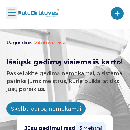
Pagrindinis
Autoservisai
Išsiųsk gedimą visiems iš karto!
Paskelbkite gedimą nemokamai, o sistema
parinks jums meistrus, kurie puikiai atitiks
jūsų poreikius.
Skelbti darbą nemokamai
Jūsų gedimui rasti
3 Meistrai