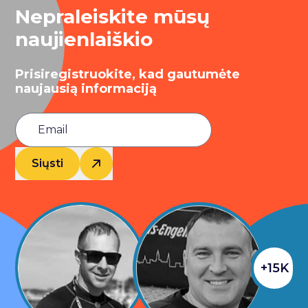
Nepraleiskite mūsų
naujienlaiškio
Prisiregistruokite, kad gautumėte
naujausią informaciją
Siųsti
+15K