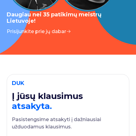
Daugiau nei 35 patikimų meistrų
Lietuvoje!
Prisijunkite prie jų dabar
DUK
Į jūsų klausimus
atsakyta.
Pasistengsime atsakyti į dažniausiai
užduodamus klausimus.