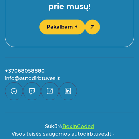
prie mūsų!
Pakalbam +
+37068058880
info@autodirbtuves.lt
Sukūrė
BoxInCoded
Visos teisės saugomos autodirbtuves.lt -