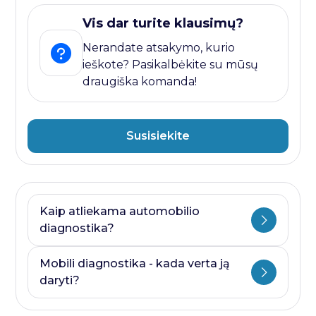
Vis dar turite klausimų?
Nerandate atsakymo, kurio
ieškote? Pasikalbėkite su mūsų
draugiška komanda!
Susisiekite
Kaip atliekama automobilio
diagnostika?
Automobilio diagnostika plati savoka.
Mobili diagnostika - kada verta ją
Ji visada prasideda nuo kompiuterines
daryti?
diagnostikos ir baigiasi papildomais
testais, kurie priklauso nuo to, kurioje
Mobili diagnostika - paslauga, kurią