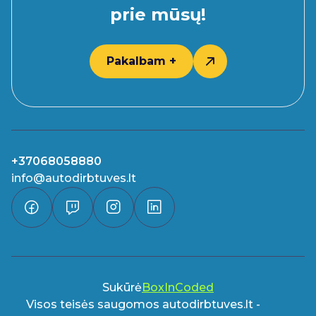
prie mūsų!
Pakalbam +
+37068058880
info@autodirbtuves.lt
Sukūrė
BoxInCoded
Visos teisės saugomos autodirbtuves.lt -