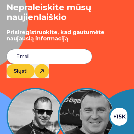
Nepraleiskite mūsų
naujienlaiškio
Prisiregistruokite, kad gautumėte
naujausią informaciją
Siųsti
+15K