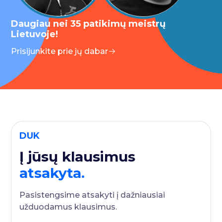
Daugiau nei 35 patikimų meistrų
Lietuvoje!
Prisijunkite prie jų dabar
DUK
Į jūsų klausimus
atsakyta.
Pasistengsime atsakyti į dažniausiai
užduodamus klausimus.