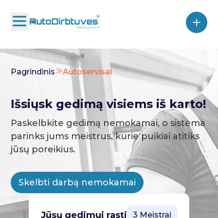
Pagrindinis
Autoservisai
Išsiųsk gedimą visiems iš karto!
Paskelbkite gedimą nemokamai, o sistema
parinks jums meistrus, kurie puikiai atitiks
jūsų poreikius.
Skelbti darbą nemokamai
Jūsų gedimui rasti
3 Meistrai