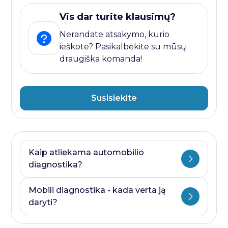
Vis dar turite klausimų?
Nerandate atsakymo, kurio
ieškote? Pasikalbėkite su mūsų
draugiška komanda!
Susisiekite
Kaip atliekama automobilio
diagnostika?
Automobilio diagnostika plati savoka.
Mobili diagnostika - kada verta ją
Ji visada prasideda nuo kompiuterines
daryti?
diagnostikos ir baigiasi papildomais
testais, kurie priklauso nuo to, kurioje
Mobili diagnostika - paslauga, kurią