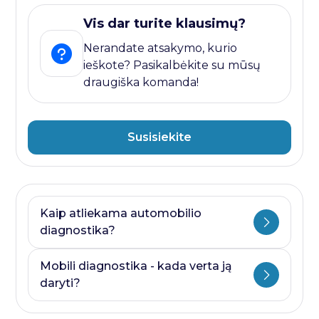
Vis dar turite klausimų?
Nerandate atsakymo, kurio
ieškote? Pasikalbėkite su mūsų
draugiška komanda!
Susisiekite
Kaip atliekama automobilio
diagnostika?
Automobilio diagnostika plati savoka.
Mobili diagnostika - kada verta ją
Ji visada prasideda nuo kompiuterines
daryti?
diagnostikos ir baigiasi papildomais
testais, kurie priklauso nuo to, kurioje
Mobili diagnostika - paslauga, kurią