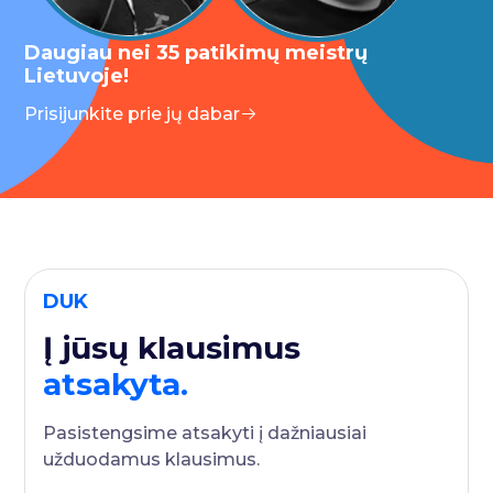
Daugiau nei 35 patikimų meistrų
Lietuvoje!
Prisijunkite prie jų dabar
DUK
Į jūsų klausimus
atsakyta.
Pasistengsime atsakyti į dažniausiai
užduodamus klausimus.