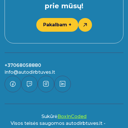
prie mūsų!
Pakalbam +
+37068058880
info@autodirbtuves.lt
Sukūrė
BoxInCoded
Visos teisės saugomos autodirbtuves.lt -