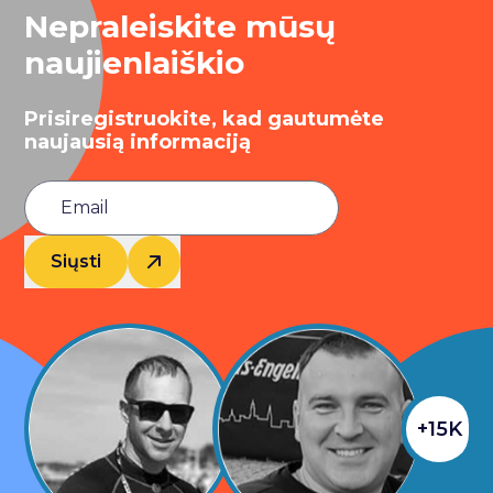
Nepraleiskite mūsų
naujienlaiškio
Prisiregistruokite, kad gautumėte
naujausią informaciją
Siųsti
+15K