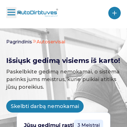
Pagrindinis
Autoservisai
Išsiųsk gedimą visiems iš karto!
Paskelbkite gedimą nemokamai, o sistema
parinks jums meistrus, kurie puikiai atitiks
jūsų poreikius.
Skelbti darbą nemokamai
Jūsų gedimui rasti
3 Meistrai