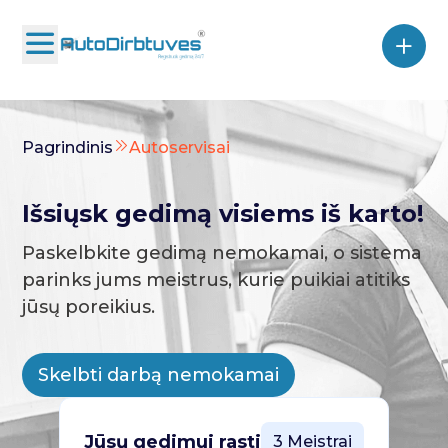
Pagrindinis
Autoservisai
Išsiųsk gedimą visiems iš karto!
Paskelbkite gedimą nemokamai, o sistema
parinks jums meistrus, kurie puikiai atitiks
jūsų poreikius.
Skelbti darbą nemokamai
Jūsų gedimui rasti
3 Meistrai