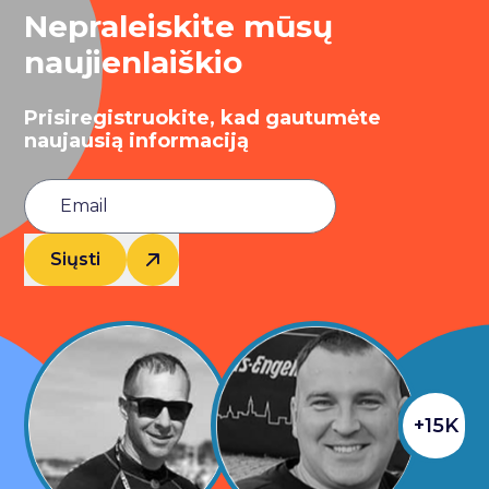
Nepraleiskite mūsų
naujienlaiškio
Prisiregistruokite, kad gautumėte
naujausią informaciją
Siųsti
+15K