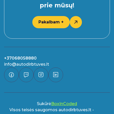
prie mūsų!
Pakalbam +
+37068058880
info@autodirbtuves.lt
Sukūrė
BoxInCoded
Visos teisės saugomos autodirbtuves.lt -