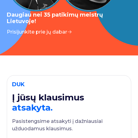
Daugiau nei 35 patikimų meistrų
Lietuvoje!
Prisijunkite prie jų dabar
DUK
Į jūsų klausimus
atsakyta.
Pasistengsime atsakyti į dažniausiai
užduodamus klausimus.