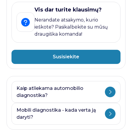
Vis dar turite klausimų?
Nerandate atsakymo, kurio
ieškote? Pasikalbėkite su mūsų
draugiška komanda!
Susisiekite
Kaip atliekama automobilio
diagnostika?
Automobilio diagnostika plati savoka.
Mobili diagnostika - kada verta ją
Ji visada prasideda nuo kompiuterines
daryti?
diagnostikos ir baigiasi papildomais
testais, kurie priklauso nuo to, kurioje
Mobili diagnostika - paslauga, kurią