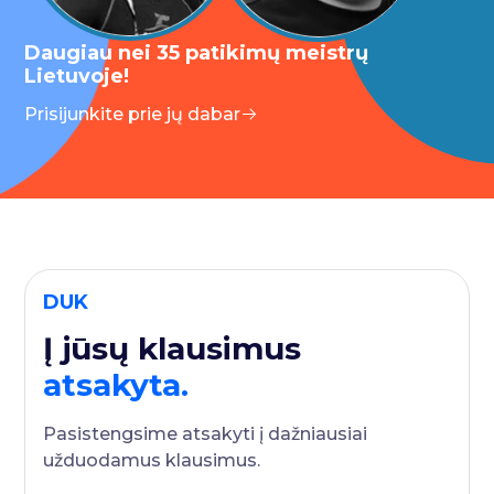
Daugiau nei 35 patikimų meistrų
Lietuvoje!
Prisijunkite prie jų dabar
DUK
Į jūsų klausimus
atsakyta.
Pasistengsime atsakyti į dažniausiai
užduodamus klausimus.