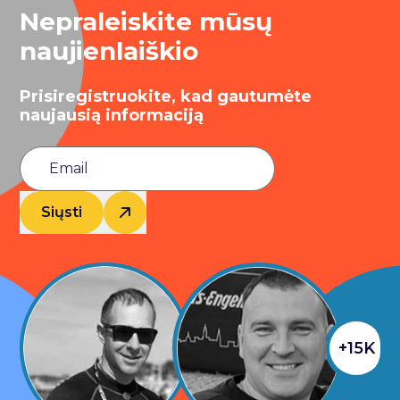
Nepraleiskite mūsų
naujienlaiškio
Prisiregistruokite, kad gautumėte
naujausią informaciją
Siųsti
+15K