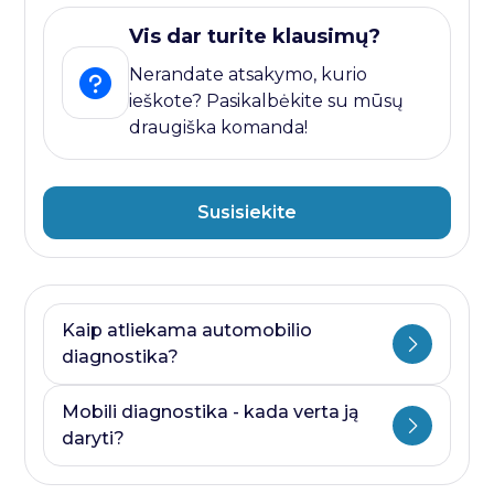
Vis dar turite klausimų?
Nerandate atsakymo, kurio
ieškote? Pasikalbėkite su mūsų
draugiška komanda!
Susisiekite
Kaip atliekama automobilio
diagnostika?
Automobilio diagnostika plati savoka.
Mobili diagnostika - kada verta ją
Ji visada prasideda nuo kompiuterines
daryti?
diagnostikos ir baigiasi papildomais
testais, kurie priklauso nuo to, kurioje
Mobili diagnostika - paslauga, kurią