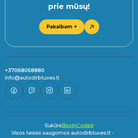
prie mūsų!
Pakalbam +
+37068058880
info@autodirbtuves.lt
Sukūrė
BoxInCoded
Visos teisės saugomos autodirbtuves.lt -