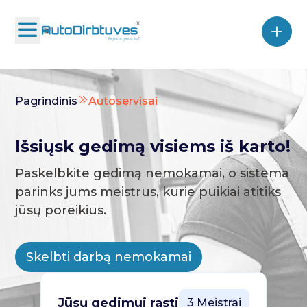
Pagrindinis
Autoservisai
Išsiųsk gedimą visiems iš karto!
Paskelbkite gedimą nemokamai, o sistema
parinks jums meistrus, kurie puikiai atitiks
jūsų poreikius.
Skelbti darbą nemokamai
Jūsų gedimui rasti
3 Meistrai