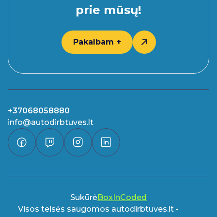
prie mūsų!
Pakalbam +
+37068058880
info@autodirbtuves.lt
Sukūrė
BoxInCoded
Visos teisės saugomos autodirbtuves.lt -