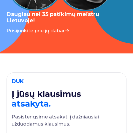
Daugiau nei 35 patikimų meistrų
Lietuvoje!
Prisijunkite prie jų dabar
DUK
Į jūsų klausimus
atsakyta.
Pasistengsime atsakyti į dažniausiai
užduodamus klausimus.