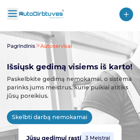
Pagrindinis
Autoservisai
Išsiųsk gedimą visiems iš karto!
Paskelbkite gedimą nemokamai, o sistema
parinks jums meistrus, kurie puikiai atitiks
jūsų poreikius.
Skelbti darbą nemokamai
Jūsų gedimui rasti
3 Meistrai