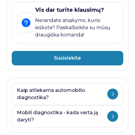
Vis dar turite klausimų?
Nerandate atsakymo, kurio
ieškote? Pasikalbėkite su mūsų
draugiška komanda!
Susisiekite
Kaip atliekama automobilio
diagnostika?
Automobilio diagnostika plati savoka.
Mobili diagnostika - kada verta ją
Ji visada prasideda nuo kompiuterines
daryti?
diagnostikos ir baigiasi papildomais
testais, kurie priklauso nuo to, kurioje
Mobili diagnostika - paslauga, kurią