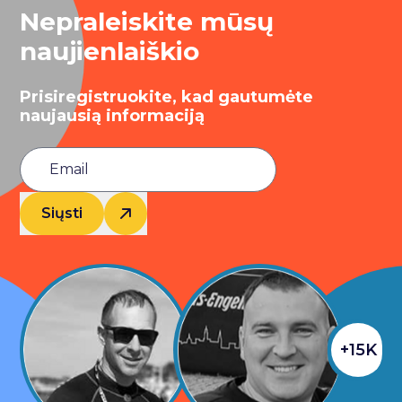
Nepraleiskite mūsų
naujienlaiškio
Prisiregistruokite, kad gautumėte
naujausią informaciją
Siųsti
+15K