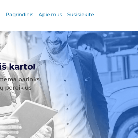
Pagrindinis
Apie mus
Susisiekite
š karto!
stema parinks
sų poreikius.