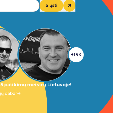
Siųsti
+15K
5 patikimų meistrų Lietuvoje!
 jų dabar