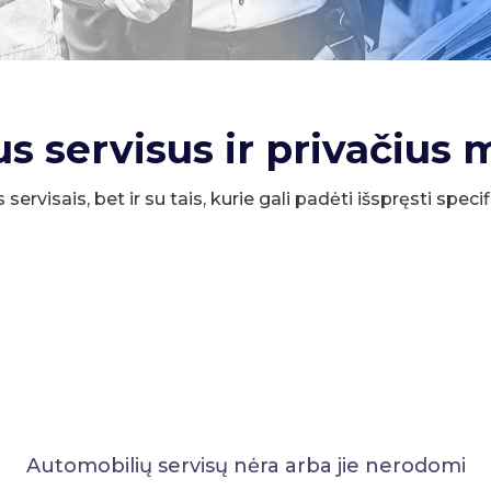
us servisus ir privačius 
s servisais, bet ir su tais, kurie gali padėti išspręsti spe
Automobilių servisų nėra arba jie nerodomi