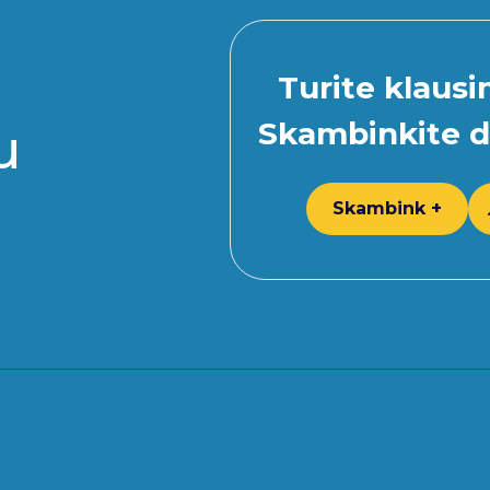
Turite klaus
Skambinkite d
u
Skambink +