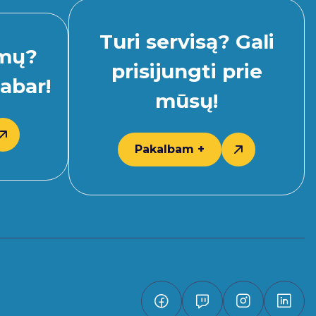
Turi servisą? Gali
imų?
prisijungti prie
abar!
mūsų!
Pakalbam +