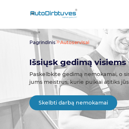
Pagrindinis
Autoservisai
Išsiųsk gedimą visiems i
Paskelbkite gedimą nemokamai, o si
jums meistrus, kurie puikiai atitiks jū
Skelbti darbą nemokamai