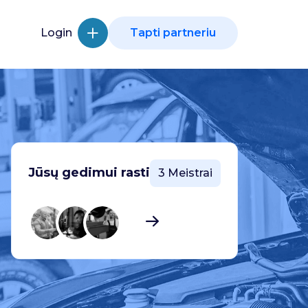
Login
Tapti partneriu
Jūsų gedimui rasti
3 Meistrai