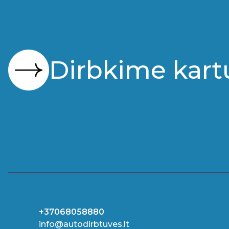
Dirbkime kart
+37068058880
info@autodirbtuves.lt