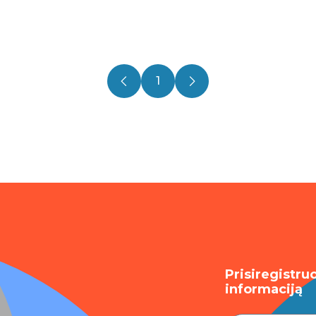
1
Prisiregistru
informaciją