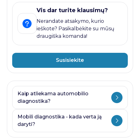
Vis dar turite klausimų?
Nerandate atsakymo, kurio
ieškote? Pasikalbėkite su mūsų
draugiška komanda!
Susisiekite
Kaip atliekama automobilio
diagnostika?
Automobilio diagnostika plati savoka.
Mobili diagnostika - kada verta ją
Ji visada prasideda nuo kompiuterines
daryti?
diagnostikos ir baigiasi papildomais
testais, kurie priklauso nuo to, kurioje
Mobili diagnostika - paslauga, kurią