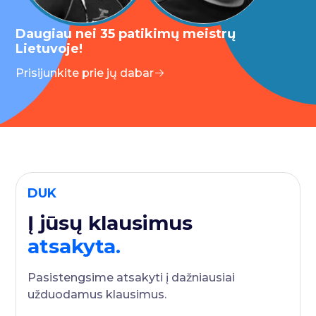
Daugiau nei 35 patikimų meistrų
Lietuvoje!
Prisijunkite prie jų dabar
DUK
Į jūsų klausimus
atsakyta.
Pasistengsime atsakyti į dažniausiai
užduodamus klausimus.