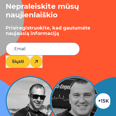
Nepraleiskite mūsų
naujienlaiškio
Prisiregistruokite, kad gautumėte
naujausią informaciją
Siųsti
+15K