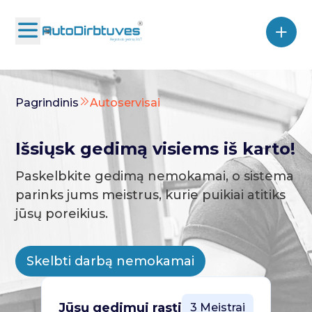
Pagrindinis
Autoservisai
Išsiųsk gedimą visiems iš karto!
Paskelbkite gedimą nemokamai, o sistema
parinks jums meistrus, kurie puikiai atitiks
jūsų poreikius.
Skelbti darbą nemokamai
Jūsų gedimui rasti
3 Meistrai