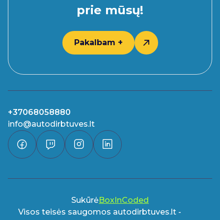
prie mūsų!
Pakalbam +
+37068058880
info@autodirbtuves.lt
Sukūrė
BoxInCoded
Visos teisės saugomos autodirbtuves.lt -