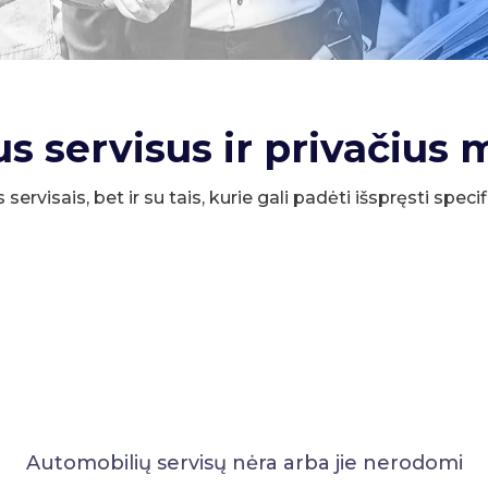
us servisus ir privačius 
s servisais, bet ir su tais, kurie gali padėti išspręsti spe
Automobilių servisų nėra arba jie nerodomi