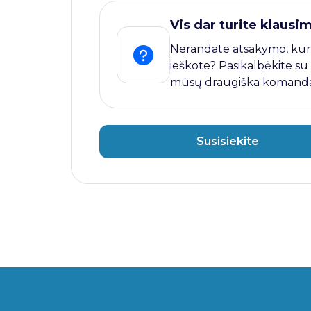
Vis dar turite klausi
Nerandate atsakymo, kur
ieškote? Pasikalbėkite su
mūsų draugiška komanda
Susisiekite