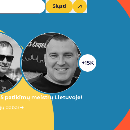
Siųsti
+15K
5 patikimų meistrų Lietuvoje!
 jų dabar