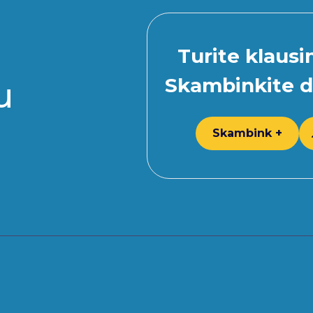
Turite klaus
Skambinkite d
u
Skambink +