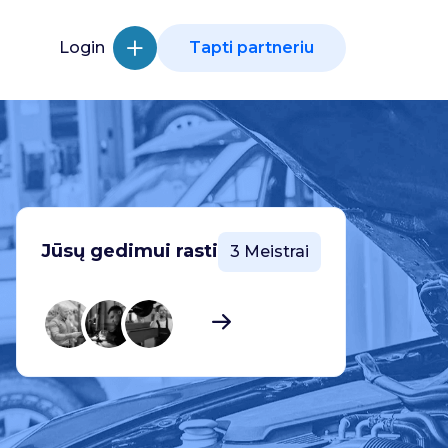
Login
Tapti partneriu
Jūsų gedimui rasti
3 Meistrai