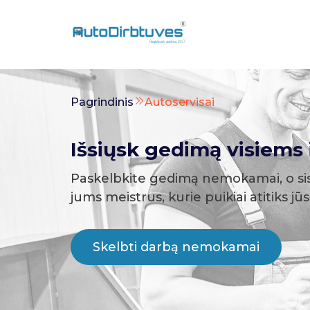
Pagrindinis
Autoservisai
Išsiųsk gedimą visiems i
Paskelbkite gedimą nemokamai, o si
jums meistrus, kurie puikiai atitiks jū
Skelbti darbą nemokamai