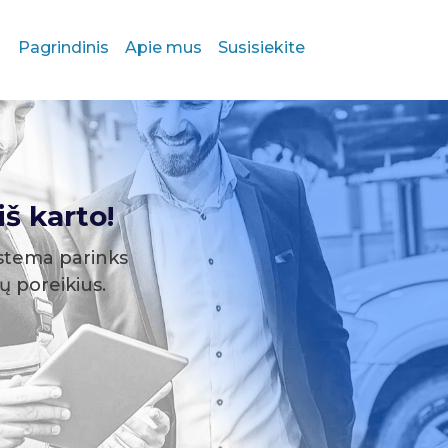
Pagrindinis
Apie mus
Susisiekite
š karto!
stema parinks
sų poreikius.