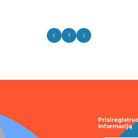
1
Prisiregistru
informaciją