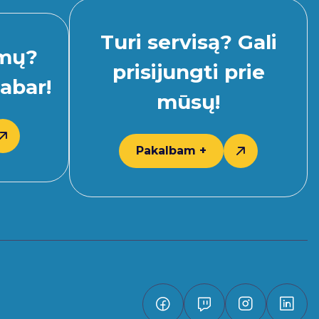
Turi servisą? Gali
imų?
prisijungti prie
abar!
mūsų!
Pakalbam +