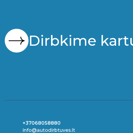
Dirbkime kart
+37068058880
info@autodirbtuves.lt