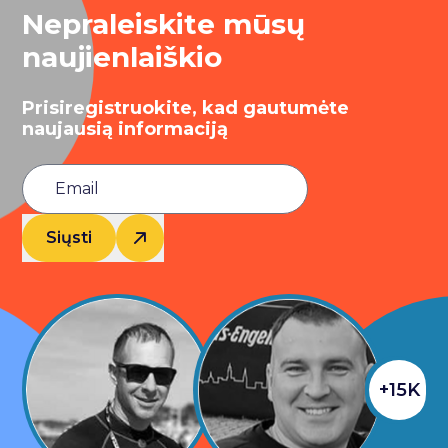
Nepraleiskite mūsų
naujienlaiškio
Prisiregistruokite, kad gautumėte
naujausią informaciją
Siųsti
+15K