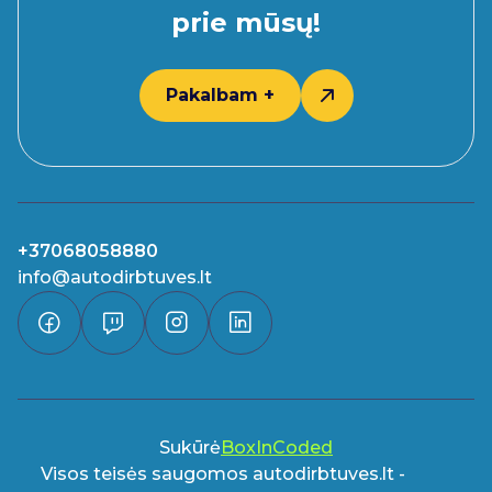
prie mūsų!
Pakalbam +
+37068058880
info@autodirbtuves.lt
Sukūrė
BoxInCoded
Visos teisės saugomos autodirbtuves.lt -