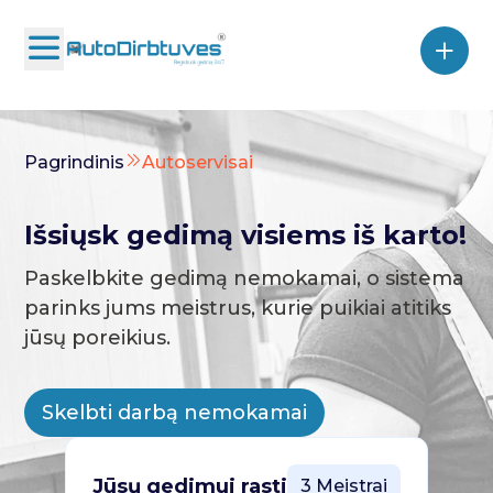
Pagrindinis
Autoservisai
Išsiųsk gedimą visiems iš karto!
Paskelbkite gedimą nemokamai, o sistema
parinks jums meistrus, kurie puikiai atitiks
jūsų poreikius.
Skelbti darbą nemokamai
Jūsų gedimui rasti
3 Meistrai