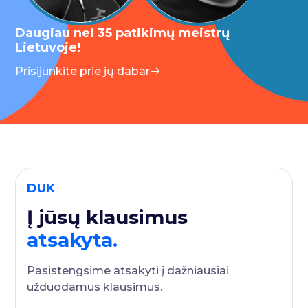
Daugiau nei 35 patikimų meistrų
Lietuvoje!
Prisijunkite prie jų dabar
DUK
Į jūsų klausimus
atsakyta.
Pasistengsime atsakyti į dažniausiai
užduodamus klausimus.