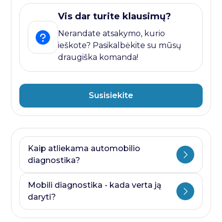
Vis dar turite klausimų?
Nerandate atsakymo, kurio
ieškote? Pasikalbėkite su mūsų
draugiška komanda!
Susisiekite
Kaip atliekama automobilio
diagnostika?
Automobilio diagnostika plati savoka.
Mobili diagnostika - kada verta ją
Ji visada prasideda nuo kompiuterines
daryti?
diagnostikos ir baigiasi papildomais
testais, kurie priklauso nuo to, kurioje
Mobili diagnostika - paslauga, kurią