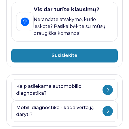
Vis dar turite klausimų?
Nerandate atsakymo, kurio
ieškote? Pasikalbėkite su mūsų
draugiška komanda!
Susisiekite
Kaip atliekama automobilio
diagnostika?
Automobilio diagnostika plati savoka.
Mobili diagnostika - kada verta ją
Ji visada prasideda nuo kompiuterines
daryti?
diagnostikos ir baigiasi papildomais
testais, kurie priklauso nuo to, kurioje
Mobili diagnostika - paslauga, kurią