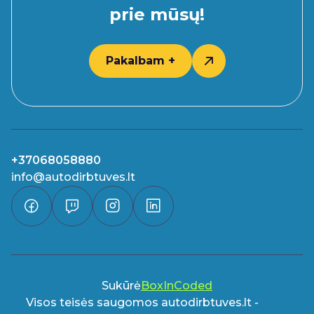
prie mūsų!
Pakalbam +
+37068058880
info@autodirbtuves.lt
Sukūrė
BoxInCoded
Visos teisės saugomos autodirbtuves.lt -