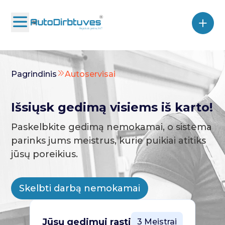
Pagrindinis
Autoservisai
Išsiųsk gedimą visiems iš karto!
Paskelbkite gedimą nemokamai, o sistema
parinks jums meistrus, kurie puikiai atitiks
jūsų poreikius.
Skelbti darbą nemokamai
Jūsų gedimui rasti
3 Meistrai