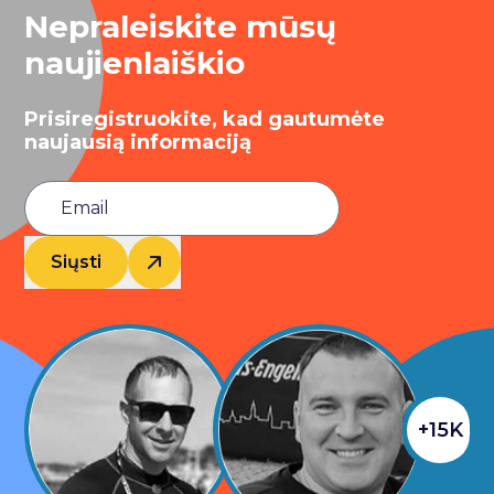
Nepraleiskite mūsų
naujienlaiškio
Prisiregistruokite, kad gautumėte
naujausią informaciją
Siųsti
+15K