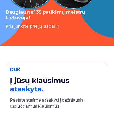
Daugiau nei 35 patikimų meistrų
Lietuvoje!
Prisijunkite prie jų dabar
DUK
Į jūsų klausimus
atsakyta.
Pasistengsime atsakyti į dažniausiai
užduodamus klausimus.