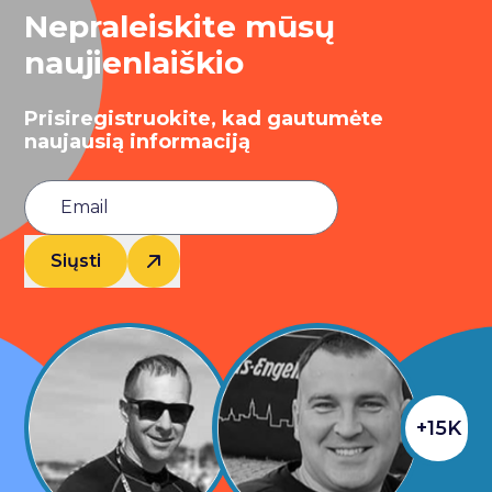
Nepraleiskite mūsų
naujienlaiškio
Prisiregistruokite, kad gautumėte
naujausią informaciją
Siųsti
+15K