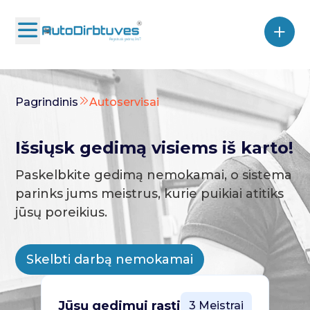
Pagrindinis
Autoservisai
Išsiųsk gedimą visiems iš karto!
Paskelbkite gedimą nemokamai, o sistema
parinks jums meistrus, kurie puikiai atitiks
jūsų poreikius.
Skelbti darbą nemokamai
Jūsų gedimui rasti
3 Meistrai