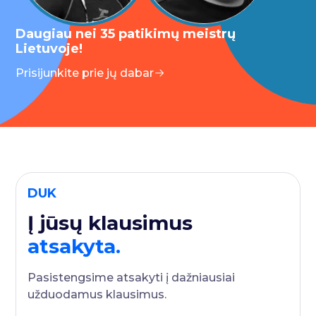
Daugiau nei 35 patikimų meistrų
Lietuvoje!
Prisijunkite prie jų dabar
DUK
Į jūsų klausimus
atsakyta.
Pasistengsime atsakyti į dažniausiai
užduodamus klausimus.