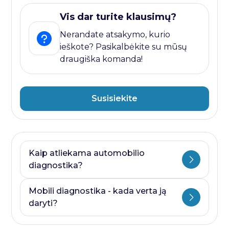
Vis dar turite klausimų?
Nerandate atsakymo, kurio
ieškote? Pasikalbėkite su mūsų
draugiška komanda!
Susisiekite
Kaip atliekama automobilio
diagnostika?
Automobilio diagnostika plati savoka.
Mobili diagnostika - kada verta ją
Ji visada prasideda nuo kompiuterines
daryti?
diagnostikos ir baigiasi papildomais
testais, kurie priklauso nuo to, kurioje
Mobili diagnostika - paslauga, kurią