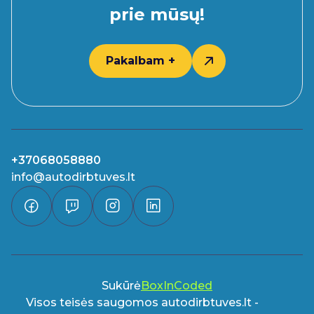
prie mūsų!
Pakalbam +
+37068058880
info@autodirbtuves.lt
Sukūrė
BoxInCoded
Visos teisės saugomos autodirbtuves.lt -