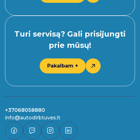
Turi servisą? Gali prisijungti
prie mūsų!
Pakalbam +
+37068058880
info@autodirbtuves.lt