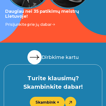
Daugiau nei 35 patikimų meistrų
Lietuvoje!
Prisijunkite prie jų dabar
Dirbkime kartu
Turite klausimų?
Skambinkite dabar!
Skambink +