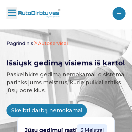
Pagrindinis
Autoservisai
Išsiųsk gedimą visiems iš karto!
Paskelbkite gedimą nemokamai, o sistema
parinks jums meistrus, kurie puikiai atitiks
jūsų poreikius.
Skelbti darbą nemokamai
Jūsų gedimui rasti
3 Meistrai