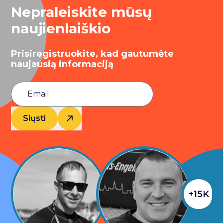
Nepraleiskite mūsų
naujienlaiškio
Prisiregistruokite, kad gautumėte
naujausią informaciją
Siųsti
+15K