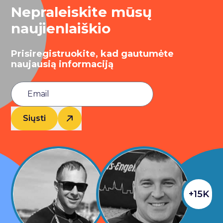
Nepraleiskite mūsų
naujienlaiškio
Prisiregistruokite, kad gautumėte
naujausią informaciją
Siųsti
+15K