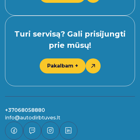
Turi servisą? Gali prisijungti
prie mūsų!
Pakalbam +
+37068058880
info@autodirbtuves.lt