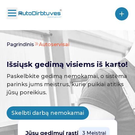
Pagrindinis
Autoservisai
Išsiųsk gedimą visiems iš karto!
Paskelbkite gedimą nemokamai, o sistema
parinks jums meistrus, kurie puikiai atitiks
jūsų poreikius.
Skelbti darbą nemokamai
Jūsų gedimui rasti
3 Meistrai