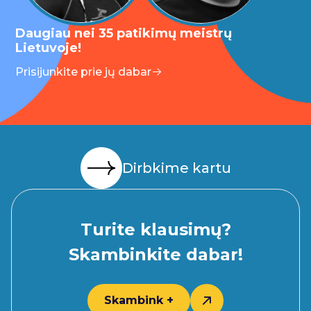
Daugiau nei 35 patikimų meistrų
Lietuvoje!
Prisijunkite prie jų dabar
Dirbkime kartu
Turite klausimų?
Skambinkite dabar!
Skambink +