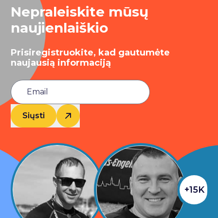
Nepraleiskite mūsų
naujienlaiškio
Prisiregistruokite, kad gautumėte
naujausią informaciją
Siųsti
+15K