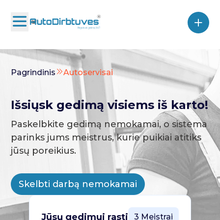
Pagrindinis
Autoservisai
Išsiųsk gedimą visiems iš karto!
Paskelbkite gedimą nemokamai, o sistema
parinks jums meistrus, kurie puikiai atitiks
jūsų poreikius.
Skelbti darbą nemokamai
Jūsų gedimui rasti
3 Meistrai