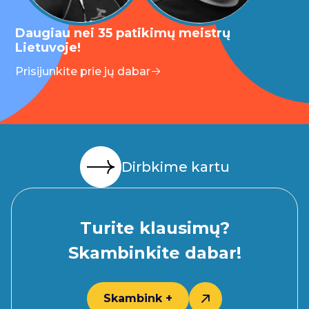
Daugiau nei 35 patikimų meistrų
Lietuvoje!
Prisijunkite prie jų dabar
Dirbkime kartu
Turite klausimų?
Skambinkite dabar!
Skambink +