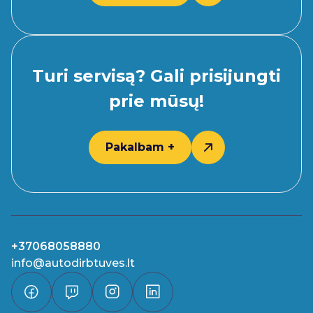
Turi servisą? Gali prisijungti
prie mūsų!
Pakalbam +
+37068058880
info@autodirbtuves.lt