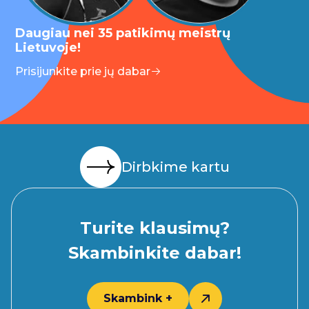
Daugiau nei 35 patikimų meistrų
Lietuvoje!
Prisijunkite prie jų dabar
Dirbkime kartu
Turite klausimų?
Skambinkite dabar!
Skambink +