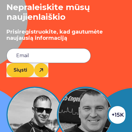
Nepraleiskite mūsų
naujienlaiškio
Prisiregistruokite, kad gautumėte
naujausią informaciją
Siųsti
+15K