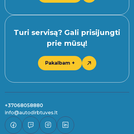
Turi servisą? Gali prisijungti
prie mūsų!
Pakalbam +
+37068058880
info@autodirbtuves.lt