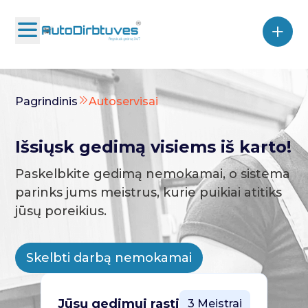
Pagrindinis
Autoservisai
Išsiųsk gedimą visiems iš karto!
Paskelbkite gedimą nemokamai, o sistema
parinks jums meistrus, kurie puikiai atitiks
jūsų poreikius.
Skelbti darbą nemokamai
Jūsų gedimui rasti
3 Meistrai