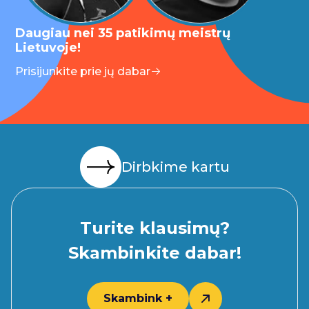
Daugiau nei 35 patikimų meistrų
Lietuvoje!
Prisijunkite prie jų dabar
Dirbkime kartu
Turite klausimų?
Skambinkite dabar!
Skambink +