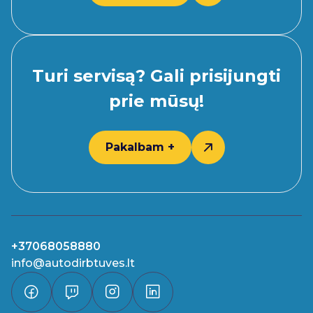
Turi servisą? Gali prisijungti
prie mūsų!
Pakalbam +
+37068058880
info@autodirbtuves.lt