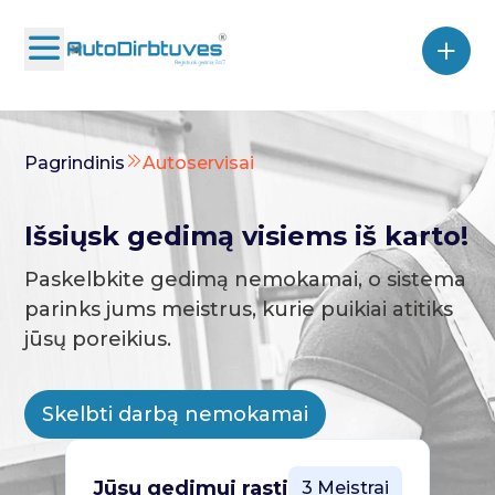
Pagrindinis
Autoservisai
Išsiųsk gedimą visiems iš karto!
Paskelbkite gedimą nemokamai, o sistema
parinks jums meistrus, kurie puikiai atitiks
jūsų poreikius.
Skelbti darbą nemokamai
Jūsų gedimui rasti
3 Meistrai