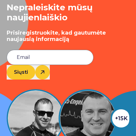
Nepraleiskite mūsų
naujienlaiškio
Prisiregistruokite, kad gautumėte
naujausią informaciją
Siųsti
+15K