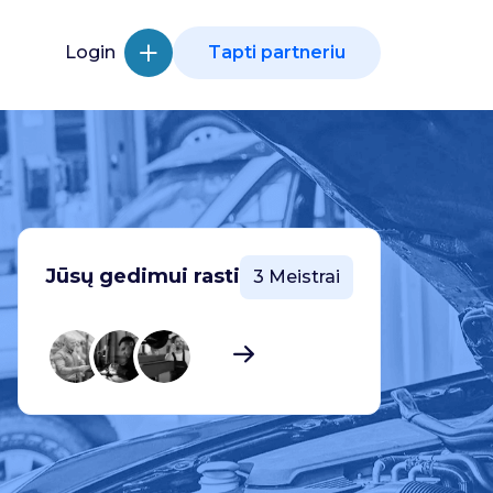
Login
Tapti partneriu
Jūsų gedimui rasti
3 Meistrai