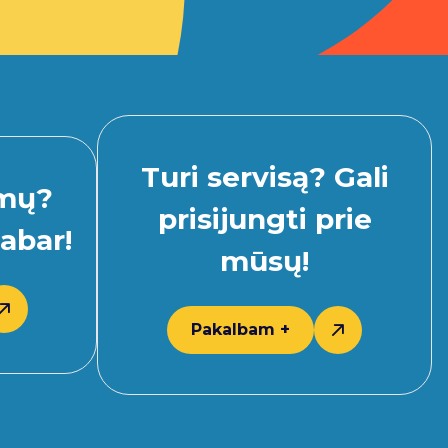
Turi servisą? Gali
imų?
prisijungti prie
abar!
mūsų!
Pakalbam +