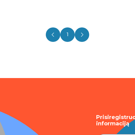
1
Prisiregistru
informaciją