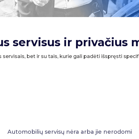
us servisus ir privačius 
s servisais, bet ir su tais, kurie gali padėti išspręsti spe
Automobilių servisų nėra arba jie nerodomi