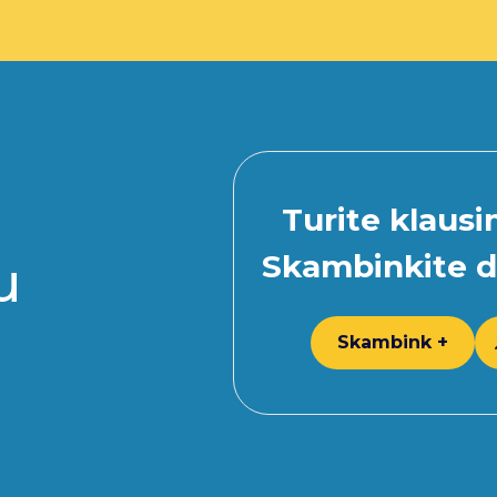
Turite klaus
Skambinkite d
u
Skambink +