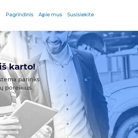
Pagrindinis
Apie mus
Susisiekite
š karto!
stema parinks
sų poreikius.