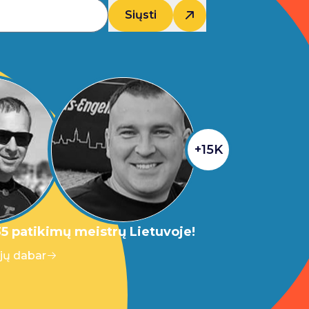
Siųsti
+15K
5 patikimų meistrų Lietuvoje!
 jų dabar