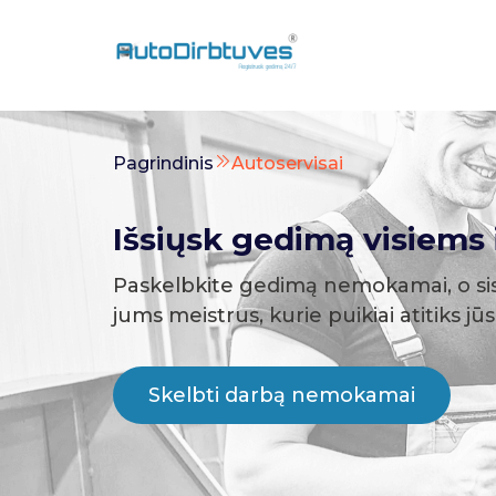
Pagrindinis
Autoservisai
Išsiųsk gedimą visiems i
Paskelbkite gedimą nemokamai, o si
jums meistrus, kurie puikiai atitiks jū
Skelbti darbą nemokamai