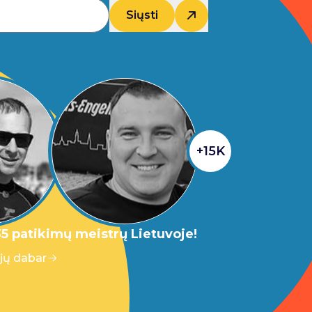
Siųsti
+15K
5 patikimų meistrų Lietuvoje!
 jų dabar