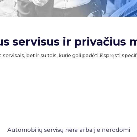
us servisus ir privačius 
s servisais, bet ir su tais, kurie gali padėti išspręsti spe
Automobilių servisų nėra arba jie nerodomi