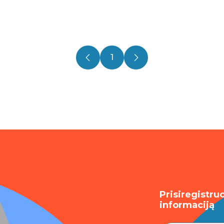
1
Prisiregistru
informaciją