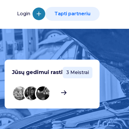
Login
Tapti partneriu
Jūsų gedimui rasti
3 Meistrai