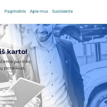
Pagrindinis
Apie mus
Susisiekite
š karto!
stema parinks
sų poreikius.