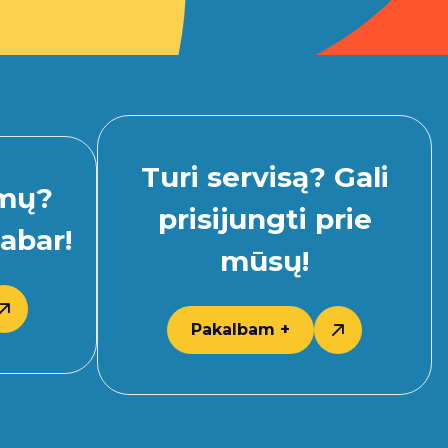
Turi servisą? Gali
imų?
prisijungti prie
abar!
mūsų!
Pakalbam +