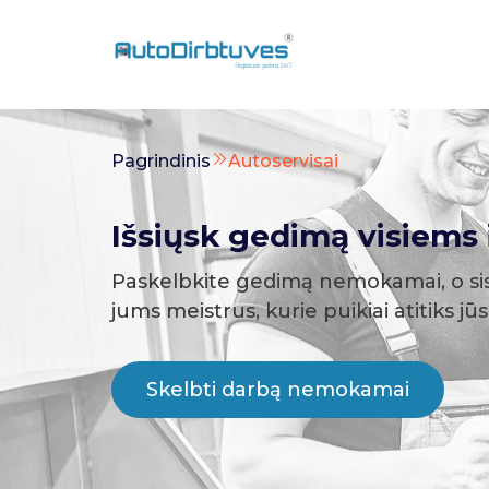
Pagrindinis
Autoservisai
Išsiųsk gedimą visiems i
Paskelbkite gedimą nemokamai, o si
jums meistrus, kurie puikiai atitiks jū
Skelbti darbą nemokamai