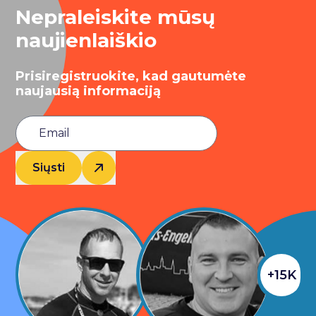
Nepraleiskite mūsų
naujienlaiškio
Prisiregistruokite, kad gautumėte
naujausią informaciją
Siųsti
+15K