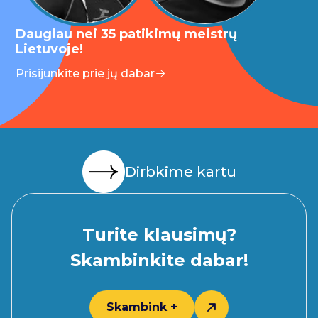
Daugiau nei 35 patikimų meistrų
Lietuvoje!
Prisijunkite prie jų dabar
Dirbkime kartu
Turite klausimų?
Skambinkite dabar!
Skambink +