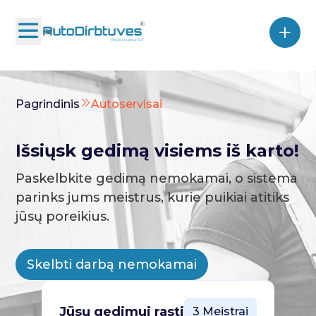
Pagrindinis
Autoservisai
Išsiųsk gedimą visiems iš karto!
Paskelbkite gedimą nemokamai, o sistema
parinks jums meistrus, kurie puikiai atitiks
jūsų poreikius.
Skelbti darbą nemokamai
Jūsų gedimui rasti
3 Meistrai