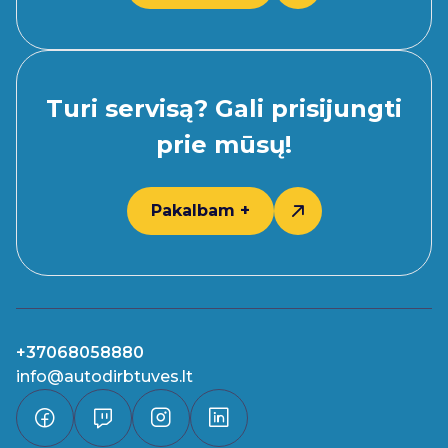
Turi servisą? Gali prisijungti
prie mūsų!
Pakalbam +
+37068058880
info@autodirbtuves.lt