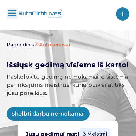
Pagrindinis
Autoservisai
Išsiųsk gedimą visiems iš karto!
Paskelbkite gedimą nemokamai, o sistema
parinks jums meistrus, kurie puikiai atitiks
jūsų poreikius.
Skelbti darbą nemokamai
Jūsų gedimui rasti
3 Meistrai