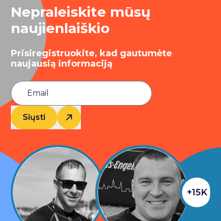
Nepraleiskite mūsų
naujienlaiškio
Prisiregistruokite, kad gautumėte
naujausią informaciją
Siųsti
+15K