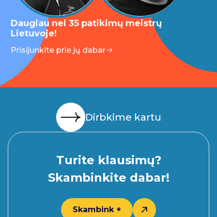
Daugiau nei 35 patikimų meistrų
Lietuvoje!
Prisijunkite prie jų dabar
Dirbkime kartu
Turite klausimų?
Skambinkite dabar!
Skambink +