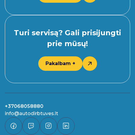
Turi servisą? Gali prisijungti
prie mūsų!
Pakalbam +
+37068058880
info@autodirbtuves.lt