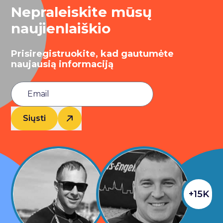
Nepraleiskite mūsų
naujienlaiškio
Prisiregistruokite, kad gautumėte
naujausią informaciją
Siųsti
+15K