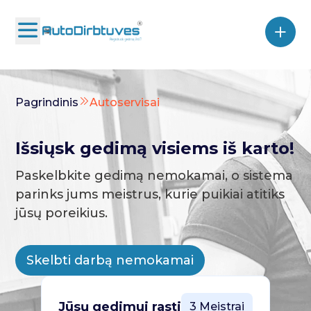
Pagrindinis
Autoservisai
Išsiųsk gedimą visiems iš karto!
Paskelbkite gedimą nemokamai, o sistema
parinks jums meistrus, kurie puikiai atitiks
jūsų poreikius.
Skelbti darbą nemokamai
Jūsų gedimui rasti
3 Meistrai