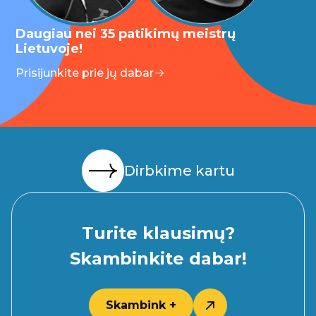
Daugiau nei 35 patikimų meistrų
Lietuvoje!
Prisijunkite prie jų dabar
Dirbkime kartu
Turite klausimų?
Skambinkite dabar!
Skambink +