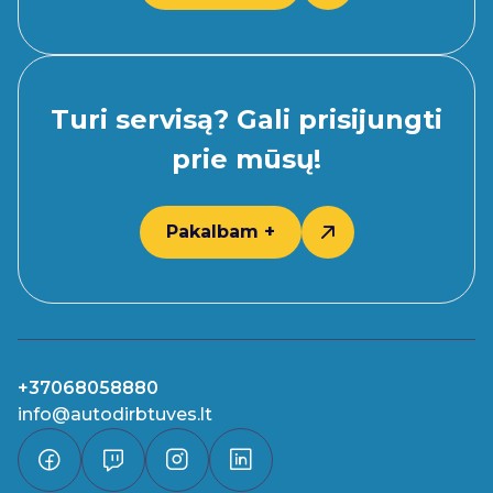
Turi servisą? Gali prisijungti
prie mūsų!
Pakalbam +
+37068058880
info@autodirbtuves.lt