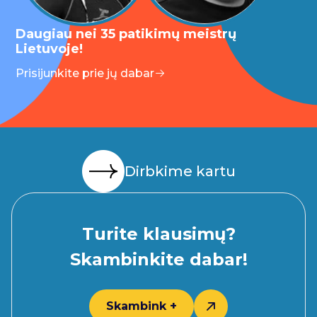
Daugiau nei 35 patikimų meistrų
Lietuvoje!
Prisijunkite prie jų dabar
Dirbkime kartu
Turite klausimų?
Skambinkite dabar!
Skambink +