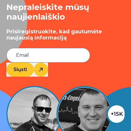
Nepraleiskite mūsų
naujienlaiškio
Prisiregistruokite, kad gautumėte
naujausią informaciją
Siųsti
+15K