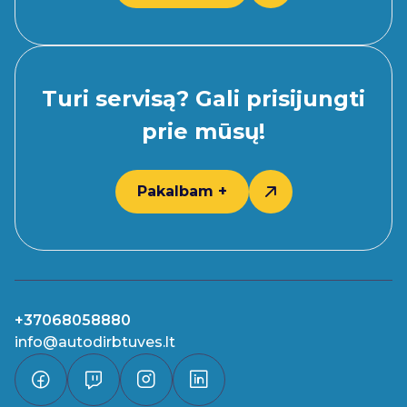
Turi servisą? Gali prisijungti
prie mūsų!
Pakalbam +
+37068058880
info@autodirbtuves.lt