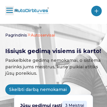
Pagrindinis
Autoservisai
Išsiųsk gedimą visiems iš karto!
Paskelbkite gedimą nemokamai, o sistema
parinks jums meistrus, kurie puikiai atitiks
jūsų poreikius.
Skelbti darbą nemokamai
Jūsų gedimui rasti
3 Meistrai