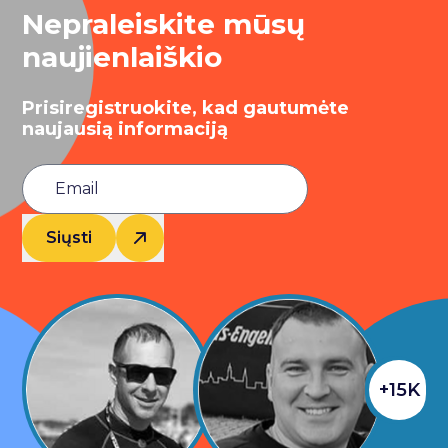
Nepraleiskite mūsų
naujienlaiškio
Prisiregistruokite, kad gautumėte
naujausią informaciją
Siųsti
+15K