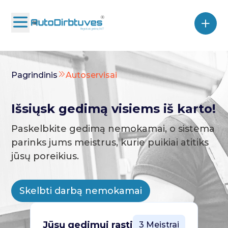
Pagrindinis
Autoservisai
Išsiųsk gedimą visiems iš karto!
Paskelbkite gedimą nemokamai, o sistema
parinks jums meistrus, kurie puikiai atitiks
jūsų poreikius.
Skelbti darbą nemokamai
Jūsų gedimui rasti
3 Meistrai