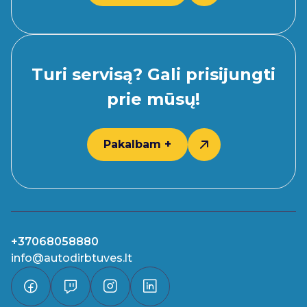
Turi servisą? Gali prisijungti
prie mūsų!
Pakalbam +
+37068058880
info@autodirbtuves.lt