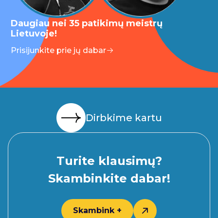
Daugiau nei 35 patikimų meistrų
Lietuvoje!
Prisijunkite prie jų dabar
Dirbkime kartu
Turite klausimų?
Skambinkite dabar!
Skambink +