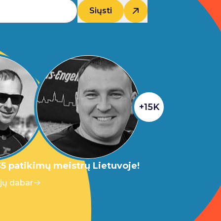
Siųsti
+15K
5 patikimų meistrų Lietuvoje!
 jų dabar