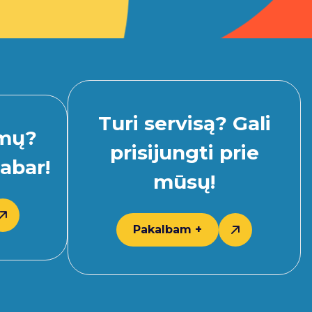
Turi servisą? Gali
imų?
prisijungti prie
abar!
mūsų!
Pakalbam +