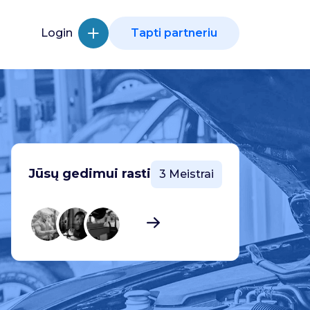
Login
Tapti partneriu
Jūsų gedimui rasti
3 Meistrai