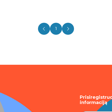
1
Prisiregistru
informaciją