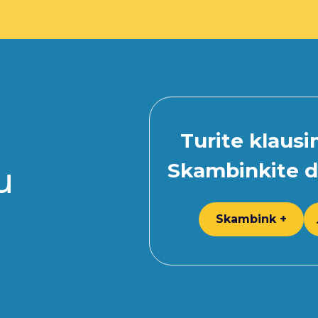
Turite klaus
Skambinkite d
u
Skambink +