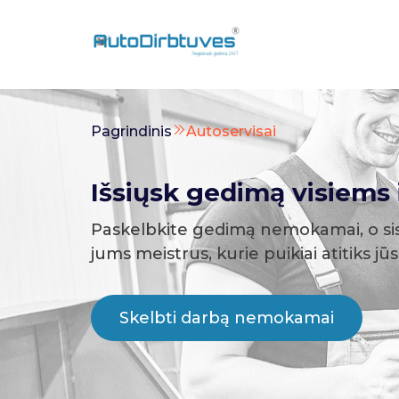
Pagrindinis
Autoservisai
Išsiųsk gedimą visiems i
Paskelbkite gedimą nemokamai, o si
jums meistrus, kurie puikiai atitiks jū
Skelbti darbą nemokamai