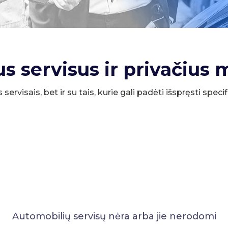
us servisus ir privačius 
s servisais, bet ir su tais, kurie gali padėti išspręsti spe
Automobilių servisų nėra arba jie nerodomi