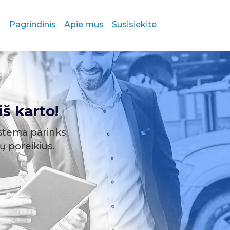
Pagrindinis
Apie mus
Susisiekite
š karto!
stema parinks
sų poreikius.