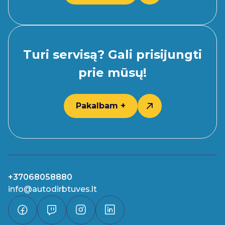
Turi servisą? Gali prisijungti
prie mūsų!
Pakalbam +
+37068058880
info@autodirbtuves.lt