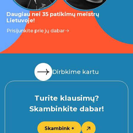
Daugiau nei 35 patikimų meistrų
Lietuvoje!
Prisijunkite prie jų dabar
Dirbkime kartu
Turite klausimų?
Skambinkite dabar!
Skambink +