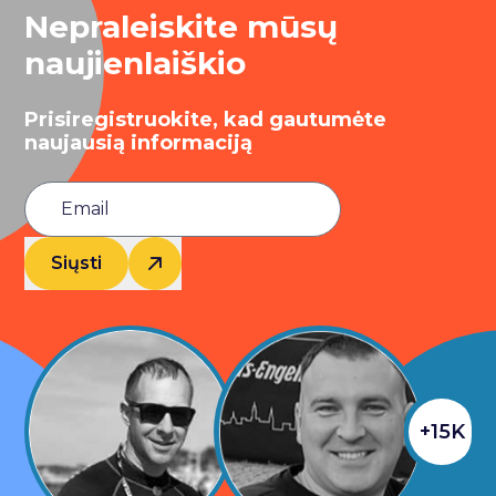
Nepraleiskite mūsų
naujienlaiškio
Prisiregistruokite, kad gautumėte
naujausią informaciją
Siųsti
+15K