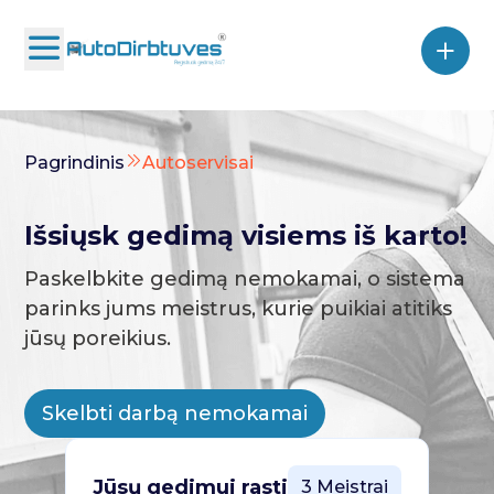
Pagrindinis
Autoservisai
Išsiųsk gedimą visiems iš karto!
Paskelbkite gedimą nemokamai, o sistema
parinks jums meistrus, kurie puikiai atitiks
jūsų poreikius.
Skelbti darbą nemokamai
Jūsų gedimui rasti
3 Meistrai