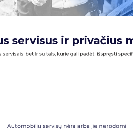
us servisus ir privačius 
s servisais, bet ir su tais, kurie gali padėti išspręsti spe
Automobilių servisų nėra arba jie nerodomi