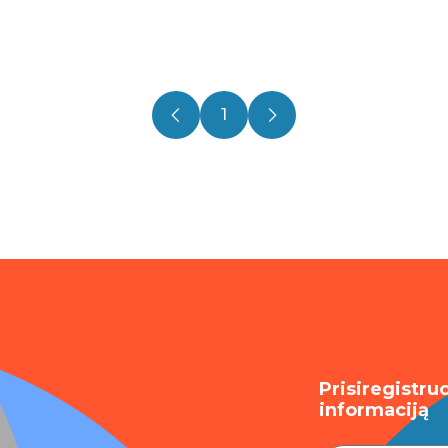
1
Prisiregistru
informaciją