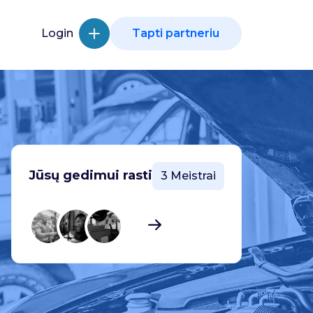
Login
Tapti partneriu
Jūsų gedimui rasti
3 Meistrai