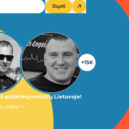
Siųsti
+15K
5 patikimų meistrų Lietuvoje!
 jų dabar