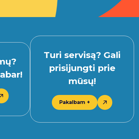
Turi servisą? Gali
imų?
prisijungti prie
abar!
mūsų!
Pakalbam +