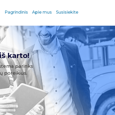
Pagrindinis
Apie mus
Susisiekite
š karto!
stema parinks
sų poreikius.