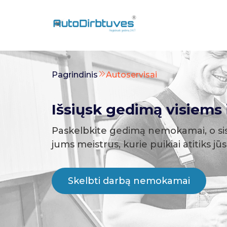
Pagrindinis
Autoservisai
Išsiųsk gedimą visiems i
Paskelbkite gedimą nemokamai, o si
jums meistrus, kurie puikiai atitiks jū
Skelbti darbą nemokamai