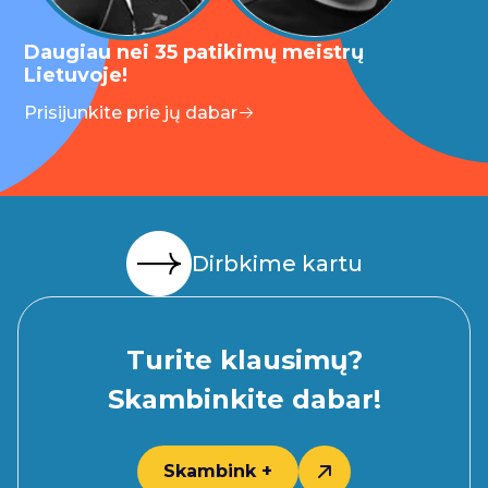
Daugiau nei 35 patikimų meistrų
Lietuvoje!
Prisijunkite prie jų dabar
Dirbkime kartu
Turite klausimų?
Skambinkite dabar!
Skambink +