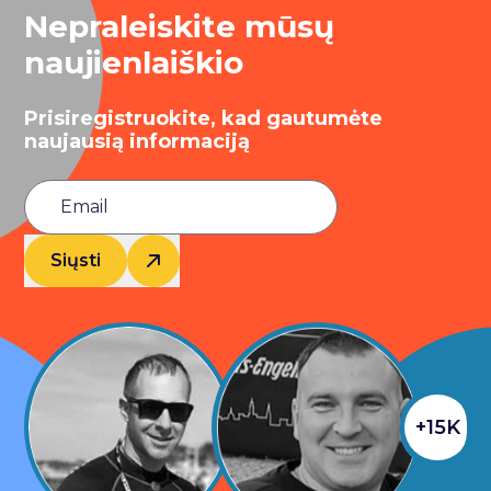
Nepraleiskite mūsų
naujienlaiškio
Prisiregistruokite, kad gautumėte
naujausią informaciją
Siųsti
+15K