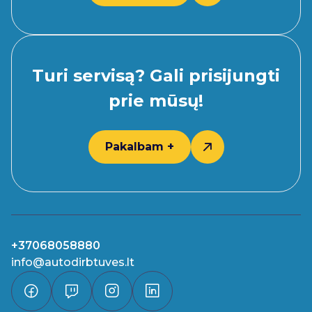
Turi servisą? Gali prisijungti
prie mūsų!
Pakalbam +
+37068058880
info@autodirbtuves.lt