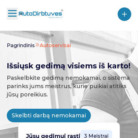
Pagrindinis
Autoservisai
Išsiųsk gedimą visiems iš karto!
Paskelbkite gedimą nemokamai, o sistema
parinks jums meistrus, kurie puikiai atitiks
jūsų poreikius.
Skelbti darbą nemokamai
Jūsų gedimui rasti
3 Meistrai