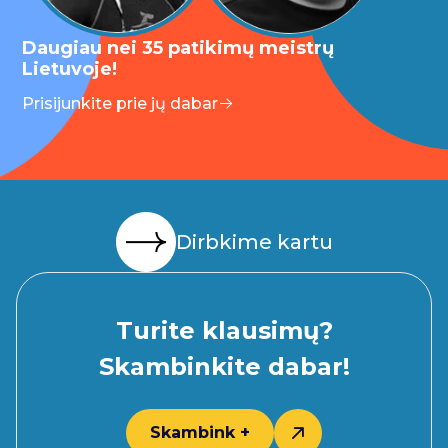
Daugiau nei 35 patikimų meistrų
Lietuvoje!
Prisijunkite prie jų dabar
Dirbkime kartu
Turite klausimų?
Skambinkite dabar!
Skambink +