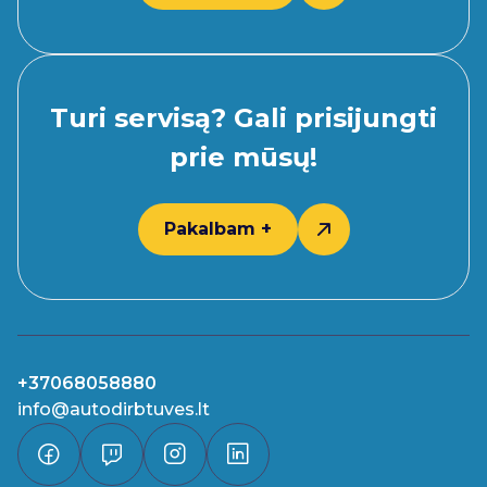
Turi servisą? Gali prisijungti
prie mūsų!
Pakalbam +
+37068058880
info@autodirbtuves.lt