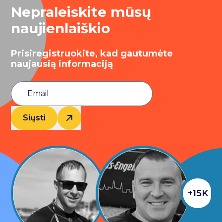
Nepraleiskite mūsų
naujienlaiškio
Prisiregistruokite, kad gautumėte
naujausią informaciją
Siųsti
+15K