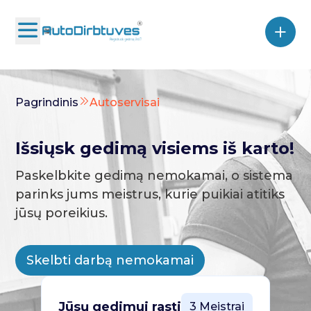
Pagrindinis
Autoservisai
Išsiųsk gedimą visiems iš karto!
Paskelbkite gedimą nemokamai, o sistema
parinks jums meistrus, kurie puikiai atitiks
jūsų poreikius.
Skelbti darbą nemokamai
Jūsų gedimui rasti
3 Meistrai