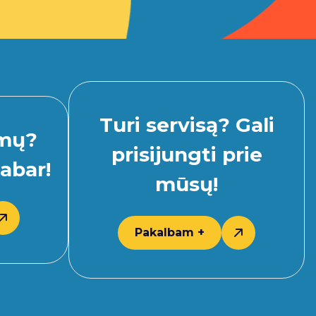
Turi servisą? Gali
imų?
prisijungti prie
abar!
mūsų!
Pakalbam +