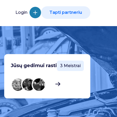
Login
Tapti partneriu
Jūsų gedimui rasti
3 Meistrai