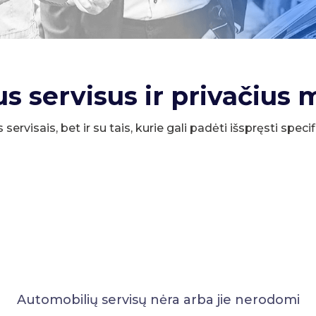
us servisus ir privačius 
s servisais, bet ir su tais, kurie gali padėti išspręsti spe
Automobilių servisų nėra arba jie nerodomi