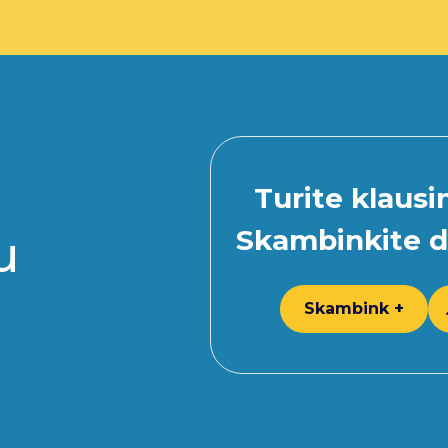
Turite klaus
Skambinkite d
u
Skambink +