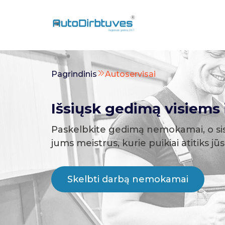
Pagrindinis
Autoservisai
Išsiųsk gedimą visiems i
Paskelbkite gedimą nemokamai, o si
jums meistrus, kurie puikiai atitiks jū
Skelbti darbą nemokamai