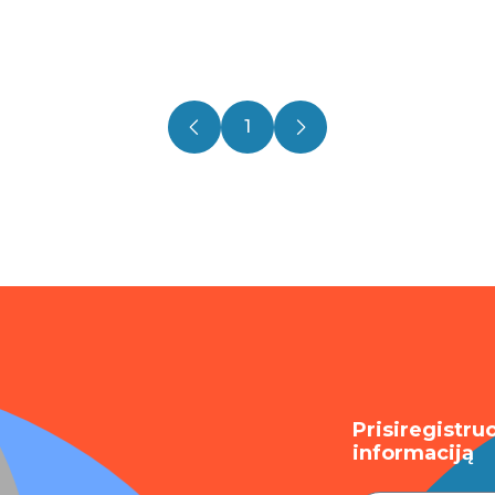
1
Prisiregistru
informaciją