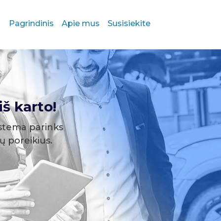
Pagrindinis
Apie mus
Susisiekite
š karto!
stema parinks
sų poreikius.