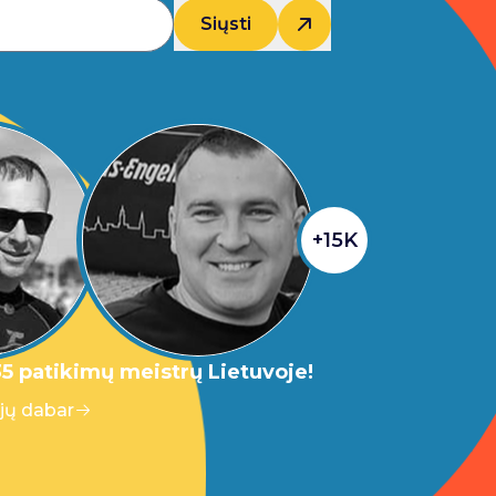
Siųsti
+15K
5 patikimų meistrų Lietuvoje!
 jų dabar