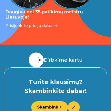
Daugiau nei 35 patikimų meistrų
Lietuvoje!
Prisijunkite prie jų dabar
Dirbkime kartu
Turite klausimų?
Skambinkite dabar!
Skambink +