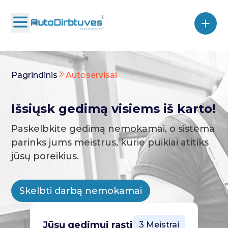
Pagrindinis
Autoservisai
Išsiųsk gedimą visiems iš karto!
Paskelbkite gedimą nemokamai, o sistema
parinks jums meistrus, kurie puikiai atitiks
jūsų poreikius.
Skelbti darbą nemokamai
Jūsų gedimui rasti
3 Meistrai