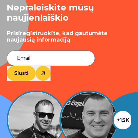
Nepraleiskite mūsų
naujienlaiškio
Prisiregistruokite, kad gautumėte
naujausią informaciją
Siųsti
+15K