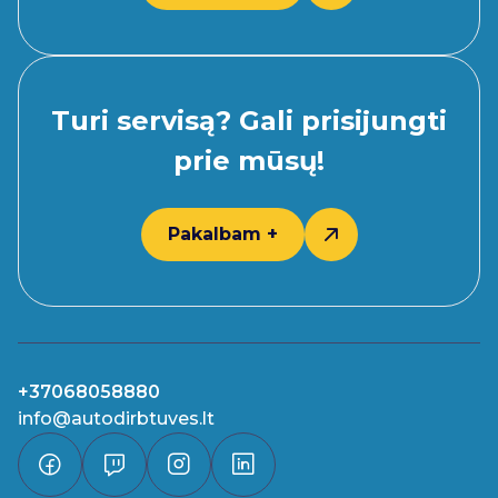
Turi servisą? Gali prisijungti
prie mūsų!
Pakalbam +
+37068058880
info@autodirbtuves.lt