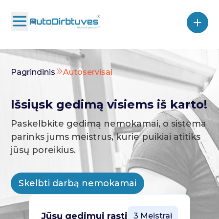
Pagrindinis
Autoservisai
Išsiųsk gedimą visiems iš karto!
Paskelbkite gedimą nemokamai, o sistema
parinks jums meistrus, kurie puikiai atitiks
jūsų poreikius.
Skelbti darbą nemokamai
Jūsų gedimui rasti
3 Meistrai