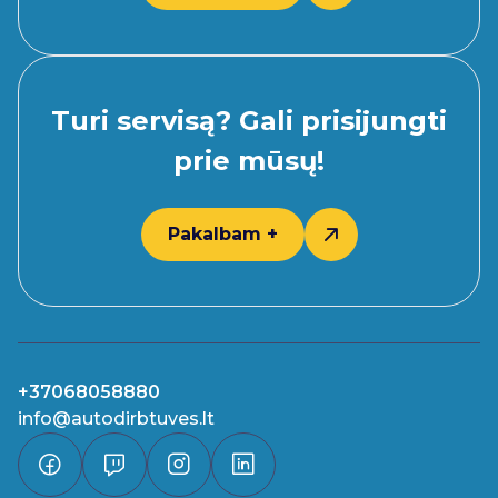
Turi servisą? Gali prisijungti
prie mūsų!
Pakalbam +
+37068058880
info@autodirbtuves.lt