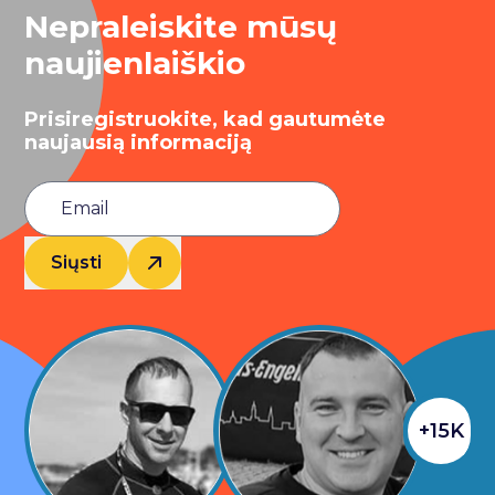
Nepraleiskite mūsų
naujienlaiškio
Prisiregistruokite, kad gautumėte
naujausią informaciją
Siųsti
+15K