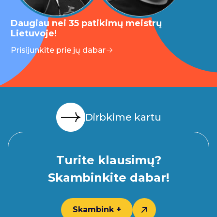
Daugiau nei 35 patikimų meistrų
Lietuvoje!
Prisijunkite prie jų dabar
Dirbkime kartu
Turite klausimų?
Skambinkite dabar!
Skambink +