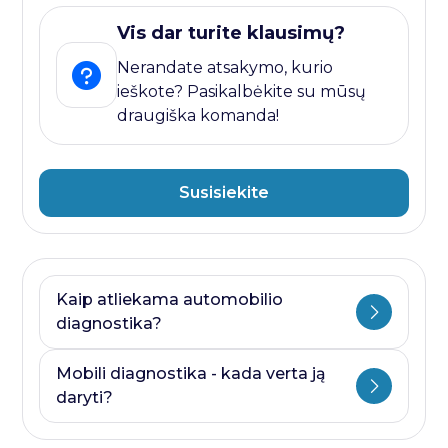
Vis dar turite klausimų?
Nerandate atsakymo, kurio
ieškote? Pasikalbėkite su mūsų
draugiška komanda!
Susisiekite
Kaip atliekama automobilio
diagnostika?
Automobilio diagnostika plati savoka.
Mobili diagnostika - kada verta ją
Ji visada prasideda nuo kompiuterines
daryti?
diagnostikos ir baigiasi papildomais
testais, kurie priklauso nuo to, kurioje
Mobili diagnostika - paslauga, kurią