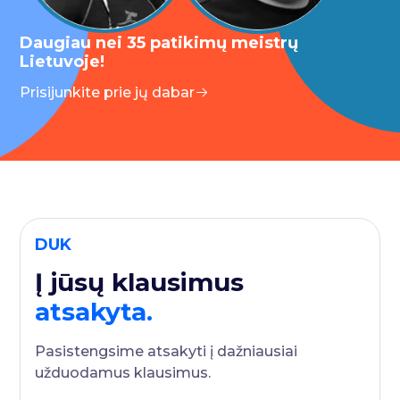
Daugiau nei 35 patikimų meistrų
Lietuvoje!
Prisijunkite prie jų dabar
DUK
Į jūsų klausimus
atsakyta.
Pasistengsime atsakyti į dažniausiai
užduodamus klausimus.