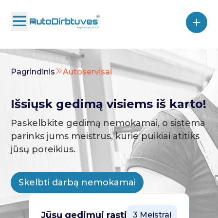
Pagrindinis
Autoservisai
Išsiųsk gedimą visiems iš karto!
Paskelbkite gedimą nemokamai, o sistema
parinks jums meistrus, kurie puikiai atitiks
jūsų poreikius.
Skelbti darbą nemokamai
Jūsų gedimui rasti
3 Meistrai