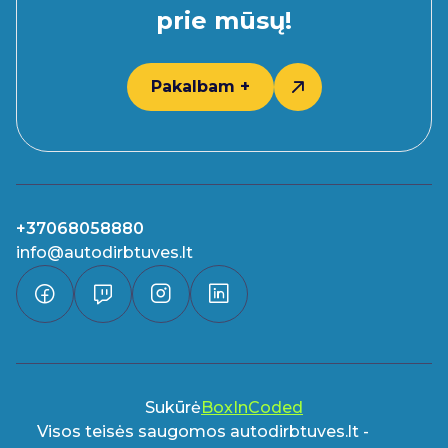
prie mūsų!
Pakalbam +
+37068058880
info@autodirbtuves.lt
Sukūrė
BoxInCoded
Visos teisės saugomos autodirbtuves.lt -