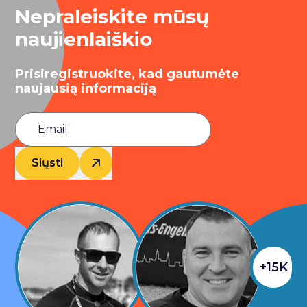
Nepraleiskite mūsų
naujienlaiškio
Prisiregistruokite, kad gautumėte
naujausią informaciją
Siųsti
+15K