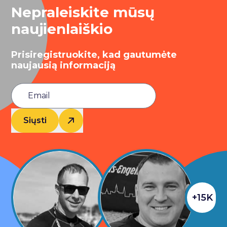
Nepraleiskite mūsų
naujienlaiškio
Prisiregistruokite, kad gautumėte
naujausią informaciją
Siųsti
+15K