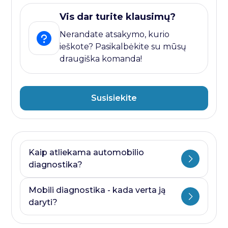
Vis dar turite klausimų?
Nerandate atsakymo, kurio
ieškote? Pasikalbėkite su mūsų
draugiška komanda!
Susisiekite
Kaip atliekama automobilio
diagnostika?
Automobilio diagnostika plati savoka.
Mobili diagnostika - kada verta ją
Ji visada prasideda nuo kompiuterines
daryti?
diagnostikos ir baigiasi papildomais
testais, kurie priklauso nuo to, kurioje
Mobili diagnostika - paslauga, kurią