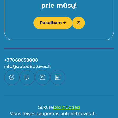
prie mūsų!
Pakalbam +
+37068058880
info@autodirbtuves.lt
Sukūrė
BoxInCoded
Visos teisės saugomos autodirbtuves.lt -