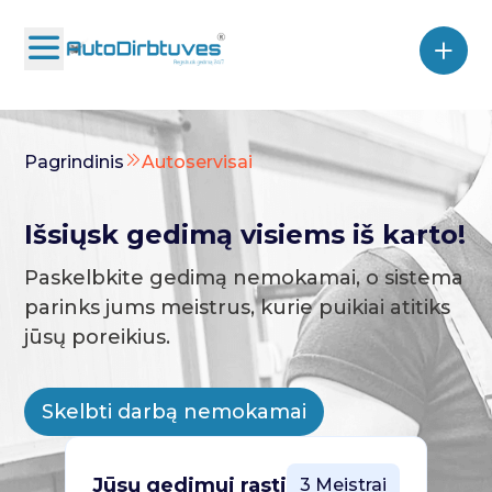
Pagrindinis
Autoservisai
Išsiųsk gedimą visiems iš karto!
Paskelbkite gedimą nemokamai, o sistema
parinks jums meistrus, kurie puikiai atitiks
jūsų poreikius.
Skelbti darbą nemokamai
Jūsų gedimui rasti
3 Meistrai