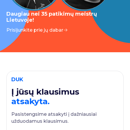
Daugiau nei 35 patikimų meistrų
Lietuvoje!
Prisijunkite prie jų dabar
DUK
Į jūsų klausimus
atsakyta.
Pasistengsime atsakyti į dažniausiai
užduodamus klausimus.