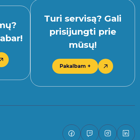
Turi servisą? Gali
imų?
prisijungti prie
abar!
mūsų!
Pakalbam +