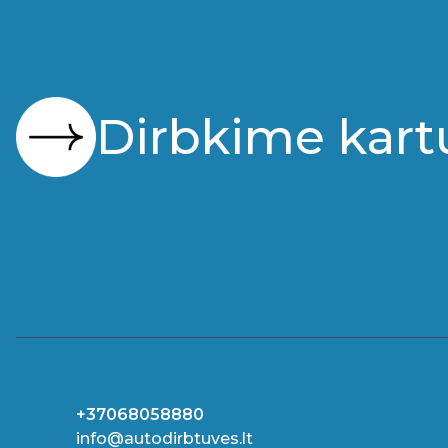
Dirbkime kart
+37068058880
info@autodirbtuves.lt