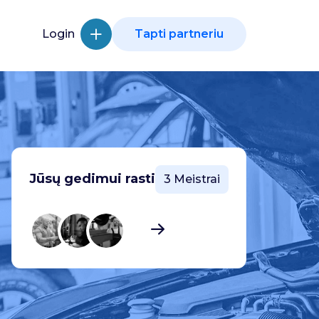
Login
Tapti partneriu
Jūsų gedimui rasti
3 Meistrai