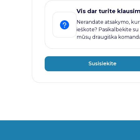
Vis dar turite klausi
Nerandate atsakymo, kur
ieškote? Pasikalbėkite su
mūsų draugiška komanda
Susisiekite