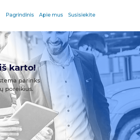
Pagrindinis
Apie mus
Susisiekite
š karto!
stema parinks
sų poreikius.