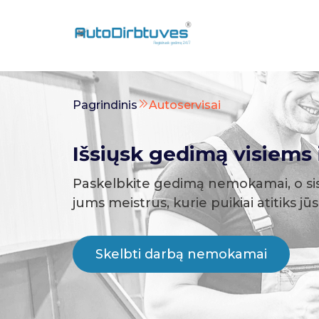
Pagrindinis
Autoservisai
Išsiųsk gedimą visiems i
Paskelbkite gedimą nemokamai, o si
jums meistrus, kurie puikiai atitiks jū
Skelbti darbą nemokamai