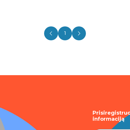
1
Prisiregistru
informaciją