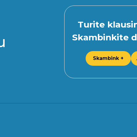
Turite klaus
Skambinkite d
u
Skambink +