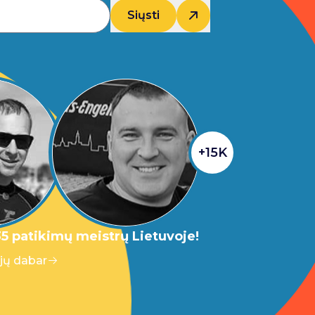
Siųsti
+15K
5 patikimų meistrų Lietuvoje!
 jų dabar