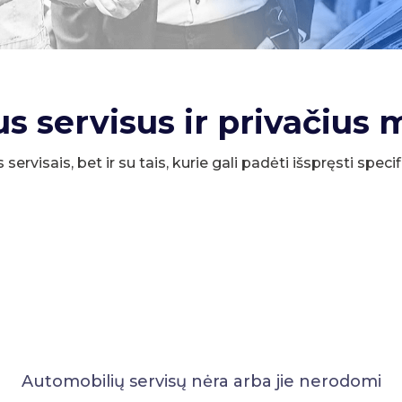
us servisus ir privačius 
s servisais, bet ir su tais, kurie gali padėti išspręsti spe
Automobilių servisų nėra arba jie nerodomi